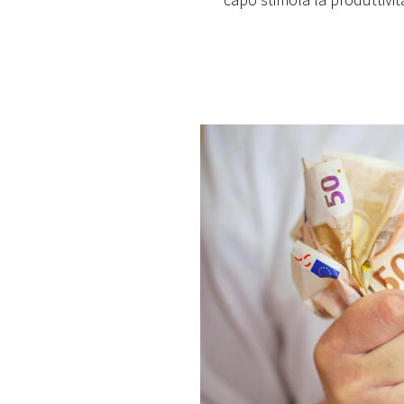
capo stimola la produttivit
PLAYLIST
NEWS
FOTO
CONCORSI
EVENTI
VIDEO
TV
PRINCIPATO