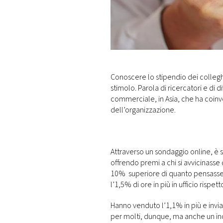
DI
MONACO
RMC
CONSIGLIA
Conoscere lo stipendio dei collegh
stimolo. Parola di ricercatori e di d
commerciale, in Asia, che ha coinvolt
dell’organizzazione.
Attraverso un sondaggio online, è st
offrendo premi a chi si avvicinasse 
10% superiore di quanto pensassero
l’1,5% di ore in più in ufficio rispet
Hanno venduto l’1,1% in più e inviat
per molti, dunque, ma anche un in