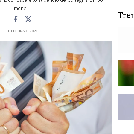
à. E conoscere lo stipendio dei colleghi? Un po'
meno...
Tre
18 FEBBRAIO 2021