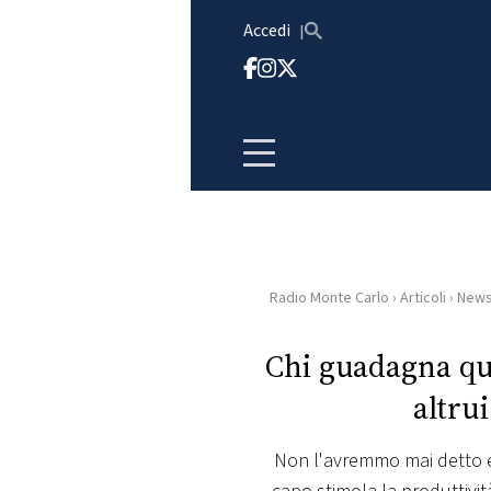
Vai al contenuto
Accedi
Radio Monte Carlo
›
Articoli
›
New
HOME
Chi guadagna qua
RADIO
altru
WEB
RADIO
Non l'avremmo mai detto e i