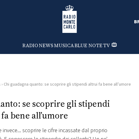
Radio Monte Carlo
B
RADIO
NEWS
MUSICA
BLUE NOTE
TV
s
›
Chi guadagna quanto: se scoprire gli stipendi altrui fa bene all’umore
nto: se scoprire gli stipendi
i fa bene all’umore
nvece... scoprire le cifre incassate dal proprio