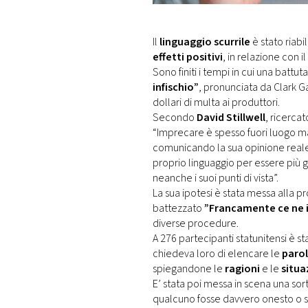
DI
MONACO
Il
linguaggio scurrile
è stato riabi
effetti positivi
, in relazione con
RMC
Sono finiti i tempi in cui una batt
CONSIGLIA
infischio”
, pronunciata da Clark G
dollari di multa ai produttori.
Secondo
David Stillwell
, ricercat
“Imprecare è spesso fuori luogo ma
comunicando la sua opinione reale
proprio linguaggio per essere più 
neanche i suoi punti di vista”.
La sua ipotesi è stata messa alla 
battezzato
”Francamente ce ne i
diverse procedure.
A 276 partecipanti statunitensi è st
chiedeva loro di elencare le
parol
spiegandone le
ragioni
e le
situa
E’ stata poi messa in scena una sor
qualcuno fosse davvero onesto o 