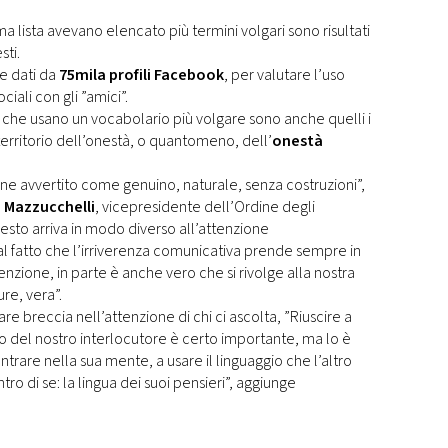
a lista avevano elencato più termini volgari sono risultati
sti.
te dati da
75mila profili Facebook
, per valutare l’uso
iali con gli ”amici”.
ti che usano un vocabolario più volgare sono anche quelli i
 territorio dell’onestà, o quantomeno, dell’
onestà
e avvertito come genuino, naturale, senza costruzioni”,
 Mazzucchelli
, vicepresidente dell’Ordine degli
esto arriva in modo diverso all’attenzione
 al fatto che l’irriverenza comunicativa prende sempre in
nzione, in parte è anche vero che si rivolge alla nostra
re, vera”.
are breccia nell’attenzione di chi ci ascolta, ”Riuscire a
io del nostro interlocutore è certo importante, ma lo è
trare nella sua mente, a usare il linguaggio che l’altro
ro di se: la lingua dei suoi pensieri”, aggiunge