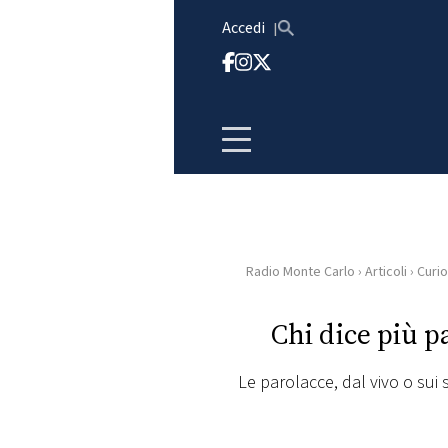
Vai al contenuto
Accedi
Radio Monte Carlo
›
Articoli
›
Curio
HOME
Chi dice più p
RADIO
Le parolacce, dal vivo o sui
WEB
RADIO