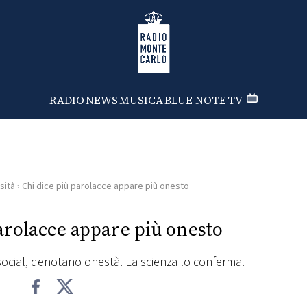
Radio Monte Carlo
RADIO
NEWS
MUSICA
BLUE NOTE
TV
sità
›
Chi dice più parolacce appare più onesto
arolacce appare più onesto
 social, denotano onestà. La scienza lo conferma.