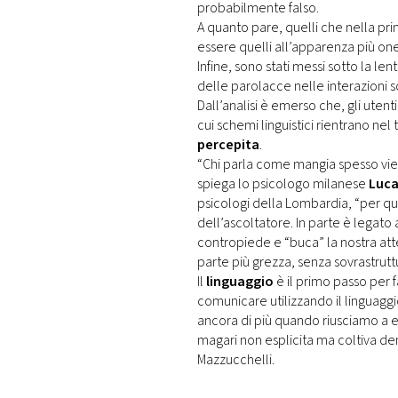
probabilmente falso.
A quanto pare, quelli che nella prim
essere quelli all’apparenza più one
Infine, sono stati messi sotto la len
delle parolacce nelle interazioni soc
Dall’analisi è emerso che, gli uten
cui schemi linguistici rientrano nel
percepita
.
“Chi parla come mangia spesso vien
spiega lo psicologo milanese
Luca
psicologi della Lombardia, “per qu
dell’ascoltatore. In parte è legato
contropiede e “buca” la nostra atte
parte più grezza, senza sovrastruttu
Il
linguaggio
è il primo passo per f
comunicare utilizzando il linguagg
ancora di più quando riusciamo a en
magari non esplicita ma coltiva dent
Mazzucchelli.