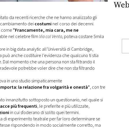
Web
litato da recenti ricerche che ne hanno analizzato gli
 il cambiamento dei
costumi
nel corso dei decenni.
uta come
”Francamente, mia cara, me ne
able nel celebre film
Via col Vento,
poteva costare 5mila
ore in big data analytic all’Università di Cambridge,
 può anche costituire l’evidenza che qualcuno ti stia
. Dal momento che una persona non sta filtrando il
gradevole potrebbe voler dire che non sta filtrando
prova in uno studio simpaticamente
mporta: la relazione fra volgarità e onestà”
, con tre
ato innanzitutto sottoposto un questionario, nel quale si
acce più frequenti
, le preferite e più utilizzate,
zioni
in cui sfoderano di solito quei termini.
ta di esperimento teatrale per far loro determinare se
stesse rispondendo in modo socialmente corretto, ma