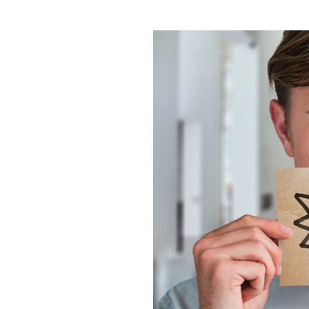
PLAYLIST
NEWS
FOTO
CONCORSI
EVENTI
VIDEO
TV
PRINCIPATO