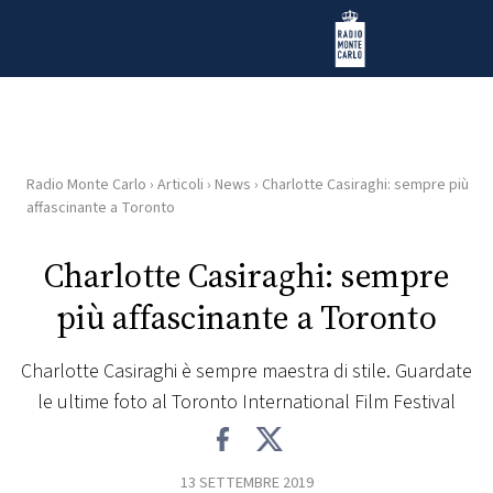
Vai al contenuto
Radio Monte Carlo
Radio Monte Carlo
›
Articoli
›
News
›
Charlotte Casiraghi: sempre più
HOME
affascinante a Toronto
RADIO
Charlotte Casiraghi: sempre
più affascinante a Toronto
WEB
RADIO
Charlotte Casiraghi è sempre maestra di stile. Guardate
le ultime foto al Toronto International Film Festival
PLAYLIST
NEWS
13 SETTEMBRE 2019