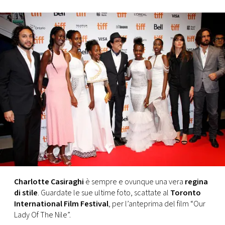
FOTO
CONCORSI
EVENTI
VIDEO
TV
PRINCIPATO
DI
Charlotte Casiraghi
è sempre e ovunque una vera
regina
MONACO
di stile
. Guardate le sue ultime foto, scattate al
Toronto
International Film Festival
, per l’anteprima del film “Our
Lady Of The Nile”.
RMC