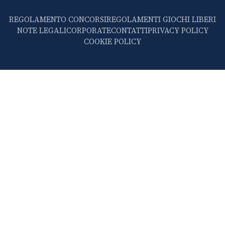
REGOLAMENTO CONCORSI
REGOLAMENTI GIOCHI LIBERI
NOTE LEGALI
CORPORATE
CONTATTI
PRIVACY POLICY
COOKIE POLICY