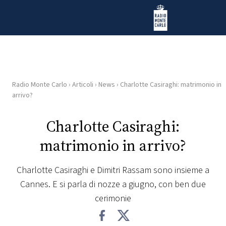
Vai al contenuto
Radio Monte Carlo
Radio Monte Carlo
›
Articoli
›
News
›
Charlotte Casiraghi: matrimonio in
HOME
arrivo?
RADIO
Charlotte Casiraghi:
matrimonio in arrivo?
WEB
RADIO
Charlotte Casiraghi e Dimitri Rassam sono insieme a
Cannes. E si parla di nozze a giugno, con ben due
PLAYLIST
cerimonie
NEWS