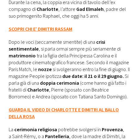
CONSIGLIA
Durante la cena, la coppia era vicina di tavolo dell’ex
compagno di
Charlotte
, l’attore
Gad Elmaleh
, padre del
suo primogenito Raphael, che oggi ha 5 anni.
SCOPRI CHI E’ DIMITRI RASSAM
Dopo le voci (seccamente smentite) di una
crisi
sentimentale
, si parla ormai sempre più seriamente di
matrimonio
tra la figlia della Principessa Carolina e il
produttore cinematografico francese. Secondo il magazine
Paris Match, le
nozze
si svolgeranno entro la fine di giugno. Il
magazine People ipotizza
due date: il 21 o il 29 giugno.
Si
parla già di una
doppia cerimonia
(come hanno già fatto i
fratelli di
Charlotte
, Pierre (sposato con Beatrice
Borromeo) e Andrea (sposato con Tatiana Santo Domingo).
GUARDA IL VIDEO DI CHARLOTTE E DIMITRI AL BALLO
DELLA ROSA
La
cerimonia religiosa
potrebbe svolgersi in
Provenza
,
a Saint-Rémy, o a
Pantelleria
, dove la madre di Dimitri, la