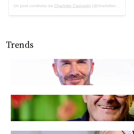
Un post condiviso da
Charlotte Casiraghi
(@charlottecasiraghi) in data:
Trends