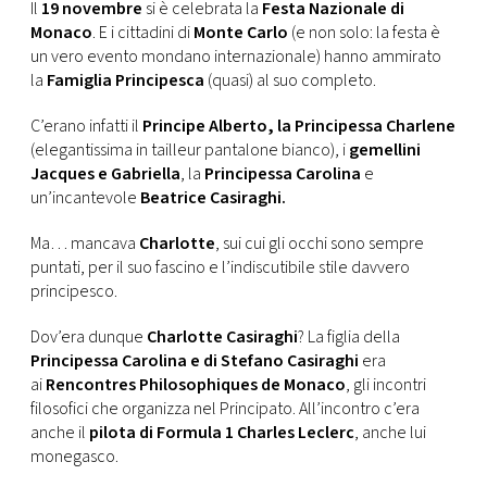
CONSIGLIA
Il
19 novembre
si è celebrata la
Festa Nazionale di
Monaco
. E i cittadini di
Monte Carlo
(e non solo: la festa è
un vero evento mondano internazionale) hanno ammirato
la
Famiglia Principesca
(quasi) al suo completo.
C’erano infatti il
Principe Alberto, la Principessa Charlene
(elegantissima in tailleur pantalone bianco), i
gemellini
Jacques e Gabriella
, la
Principessa Carolina
e
un’incantevole
Beatrice Casiraghi.
Ma… mancava
Charlotte
, sui cui gli occhi sono sempre
puntati, per il suo fascino e l’indiscutibile stile davvero
principesco.
Dov’era dunque
Charlotte Casiraghi
? La figlia della
Principessa Carolina e di Stefano Casiraghi
era
ai
Rencontres Philosophiques de Monaco
, gli incontri
filosofici che organizza nel Principato. All’incontro c’era
anche il
pilota di Formula 1 Charles Leclerc
, anche lui
monegasco.