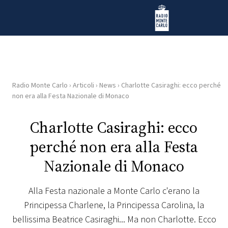
Vai al contenuto
Radio Monte Carlo
Radio Monte Carlo
›
Articoli
›
News
›
Charlotte Casiraghi: ecco perché
HOME
non era alla Festa Nazionale di Monaco
RADIO
Charlotte Casiraghi: ecco
perché non era alla Festa
WEB
RADIO
Nazionale di Monaco
PLAYLIST
Alla Festa nazionale a Monte Carlo c'erano la
Principessa Charlene, la Principessa Carolina, la
NEWS
bellissima Beatrice Casiraghi... Ma non Charlotte. Ecco