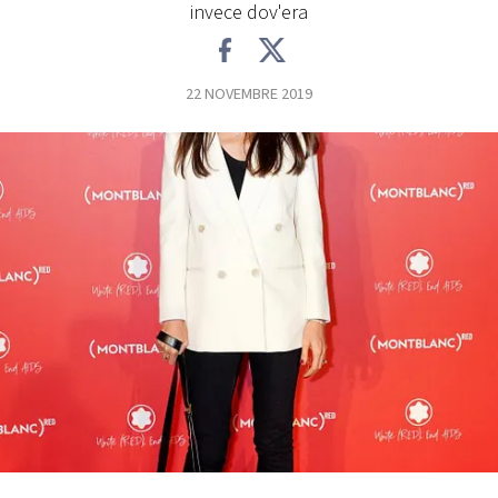
invece dov'era
FOTO
22 NOVEMBRE 2019
CONCORSI
EVENTI
VIDEO
TV
PRINCIPATO
DI
MONACO
RMC