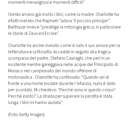
momenti meravigliosi e momenti difficili”.
I bimbi amano già molto i libri, come la madre. Charlotte ha
infatti rivelato che Raphaël “adora ‘Il piccolo principe'”.
Balthazar invece “predilige la mitologia greca, in particolare
le storie di Zeus ed Ercole”.
Charlotte ha anche rivelato come è nato il suo amore per la
letteratura e la filosofia. Accadde in seguito alla tragica
scomparsa del padre, Stefano Casiraghi, che perì in un
incidente mentre gareggiava nelle acque del Principato di
Monaco nel campionato del mondo offshore di
motonautica. Charlotte ha confessato: “Quando sei di
fronte a una morte brutale durante l’infanzia, nulla è dato
per scontato. Mi chiedevo: ‘Perché sono in questo corpo?
Perché esisto?’ La strada per superare la perdita è stata
lunga. I libri mi hanno aiutata”.
(Foto Getty Images)