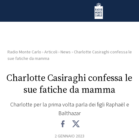
Vai al contenuto
Radio Monte Carlo
Radio Monte Carlo
›
Articoli
›
News
›
Charlotte Casiraghi confessa le
HOME
sue fatiche da mamma
RADIO
Charlotte Casiraghi confessa le
sue fatiche da mamma
WEB
RADIO
Charlotte per la prima volta parla dei figli Raphaël e
Balthazar
PLAYLIST
NEWS
2 GENNAIO 2023