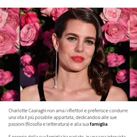
FOTO
CONCORSI
EVENTI
VIDEO
TV
PRINCIPATO
DI
Charlotte Casiraghi non ama i riflettori e preferisce condurre
MONACO
una vita il più possibile appartata, dedicandosi alle sue
passioni (filosofia e letteratura) e alla sua
famiglia
.
RMC