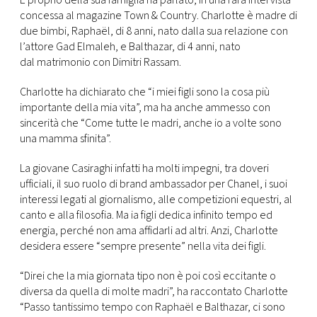
E proprio della sua famiglia ha parlato, in una rara intervista
CONSIGLIA
concessa al magazine Town & Country. Charlotte è madre di
due bimbi, Raphaël, di 8 anni, nato dalla sua relazione con
l’attore Gad Elmaleh, e Balthazar, di 4 anni, nato
dal matrimonio con Dimitri Rassam.
Charlotte ha dichiarato che “i miei figli sono la cosa più
importante della mia vita”, ma ha anche ammesso con
sincerità che “Come tutte le madri, anche io a volte sono
una mamma sfinita”.
La giovane Casiraghi infatti ha molti impegni, tra doveri
ufficiali, il suo ruolo di brand ambassador per Chanel, i suoi
interessi legati al giornalismo, alle competizioni equestri, al
canto e alla filosofia. Ma ia figli dedica infinito tempo ed
energia, perché non ama affidarli ad altri. Anzi, Charlotte
desidera essere “sempre presente” nella vita dei figli.
“Direi che la mia giornata tipo non è poi così eccitante o
diversa da quella di molte madri”, ha raccontato Charlotte
“Passo tantissimo tempo con Raphaël e Balthazar, ci sono