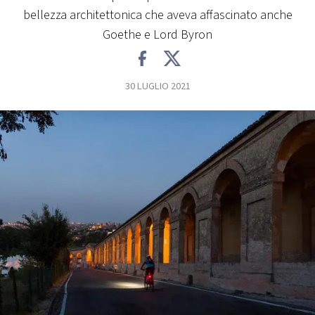
bellezza architettonica che aveva affascinato anche
FOTO
Goethe e Lord Byron
CONCORSI
30 LUGLIO 2021
EVENTI
VIDEO
TV
PRINCIPATO
DI
MONACO
RMC