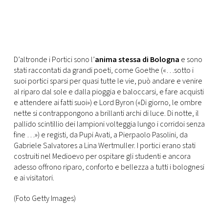
D’altronde i Portici sono l’
anima stessa di Bologna
e sono
stati raccontati da grandi poeti, come Goethe («…sotto i
suoi portici sparsi per quasi tutte le vie, può andare e venire
al riparo dal sole e dalla pioggia e baloccarsi, e fare acquisti
e attendere ai fatti suoi») e Lord Byron («Di giorno, le ombre
nette si contrappongono a brillanti archi di luce. Di notte, il
pallido scintillio dei lampioni volteggia lungo i corridoi senza
fine …») e registi, da Pupi Avati, a Pierpaolo Pasolini, da
Gabriele Salvatores a Lina Wertmuller. I portici erano stati
costruiti nel Medioevo per ospitare gli studenti e ancora
adesso offrono riparo, conforto e bellezza a tutti i bolognesi
e ai visitatori.
(Foto Getty Images)