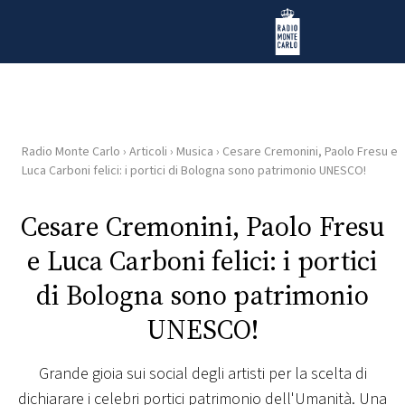
Vai al contenuto
Radio Monte Carlo
Radio Monte Carlo
›
Articoli
›
Musica
›
Cesare Cremonini, Paolo Fresu e
HOME
Luca Carboni felici: i portici di Bologna sono patrimonio UNESCO!
RADIO
Cesare Cremonini, Paolo Fresu
e Luca Carboni felici: i portici
WEB
RADIO
di Bologna sono patrimonio
UNESCO!
PLAYLIST
Grande gioia sui social degli artisti per la scelta di
NEWS
dichiarare i celebri portici patrimonio dell'Umanità. Una