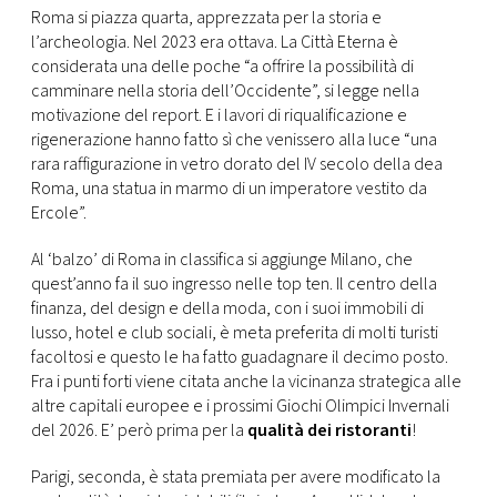
CONSIGLIA
Roma si piazza quarta, apprezzata per la storia e
l’archeologia. Nel 2023 era ottava. La Città Eterna è
considerata una delle poche “a offrire la possibilità di
camminare nella storia dell’Occidente”, si legge nella
motivazione del report. E i lavori di riqualificazione e
rigenerazione hanno fatto sì che venissero alla luce “una
rara raffigurazione in vetro dorato del IV secolo della dea
Roma, una statua in marmo di un imperatore vestito da
Ercole”.
Al ‘balzo’ di Roma in classifica si aggiunge Milano, che
quest’anno fa il suo ingresso nelle top ten. Il centro della
finanza, del design e della moda, con i suoi immobili di
lusso, hotel e club sociali, è meta preferita di molti turisti
facoltosi e questo le ha fatto guadagnare il decimo posto.
Fra i punti forti viene citata anche la vicinanza strategica alle
altre capitali europee e i prossimi Giochi Olimpici Invernali
del 2026. E’ però prima per la
qualità dei ristoranti
!
Parigi, seconda, è stata premiata per avere modificato la