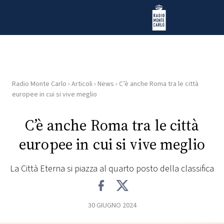
Vai al contenuto
Radio Monte Carlo
Radio Monte Carlo
›
Articoli
›
News
›
C’è anche Roma tra le città
HOME
europee in cui si vive meglio
RADIO
C’è anche Roma tra le città
europee in cui si vive meglio
WEB
RADIO
La Città Eterna si piazza al quarto posto della classifica
PLAYLIST
30 GIUGNO 2024
NEWS