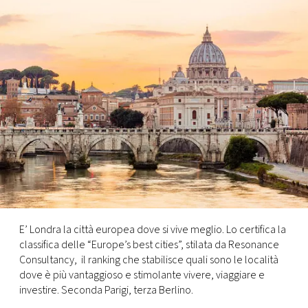
FOTO
CONCORSI
EVENTI
VIDEO
TV
PRINCIPATO
E’ Londra la città europea dove si vive meglio. Lo certifica la
DI
classifica delle “Europe’s best cities”, stilata da Resonance
MONACO
Consultancy, il ranking che stabilisce quali sono le località
dove è più vantaggioso e stimolante vivere, viaggiare e
investire. Seconda Parigi, terza Berlino.
RMC