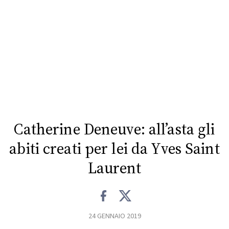
FOTO
CONCORSI
EVENTI
VIDEO
Catherine Deneuve: all’asta gli
TV
abiti creati per lei da Yves Saint
Laurent
PRINCIPATO
DI
MONACO
24 GENNAIO 2019
RMC