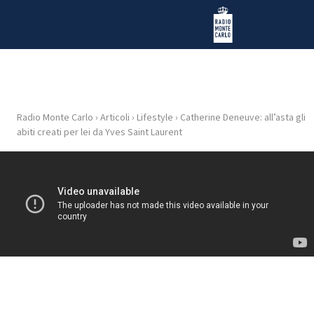
Vai al contenuto
Radio Monte Carlo
Radio Monte Carlo
›
Articoli
›
Lifestyle
›
Catherine Deneuve: all’asta gli
HOME
abiti creati per lei da Yves Saint Laurent
RADIO
WEB
RADIO
PLAYLIST
NEWS