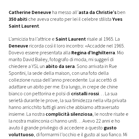
CONSIGLIA
Catherine Deneuve
ha messo all’
asta da Christie’s
ben
350 abiti
che aveva creato per lei il celebre stilista
Yves
Saint Laurent
.
L’amicizia tra l’attrice e
Saint Laurent
risale al 1965. La
Deneuve
ricorda così il loro incontro: «Accadde nel 1965.
Dovevo essere presentata alla
Regina d’Inghilterra
. Mio
marito David Bailey, fotografo di moda, mi suggerì di
chiedere a YSL un
abito da sera
. Sono arrivata in Rue
Spontini, la sede della maison, con una foto della
collezione russa dell’anno precedente. Lui accettò di
adattare un abito per me. Era lungo, in crepe de chine
bianco con pettorina e polsi di
cristalli rossi
… La sua
serietà durante le prove, la sua timidezza nella vita privata
hanno arricchito tutti gli anni che abbiamo attraversato
insieme. La nostra
complicità silenziosa
, le nostre risate e
la nostra malinconia ci hanno uniti… Avevo 22 anni e ho
avuto il grande privilegio di accedere a questo
gusto
voluttuoso
, di formarmi l’occhio e il gusto al suo fianco. Mi