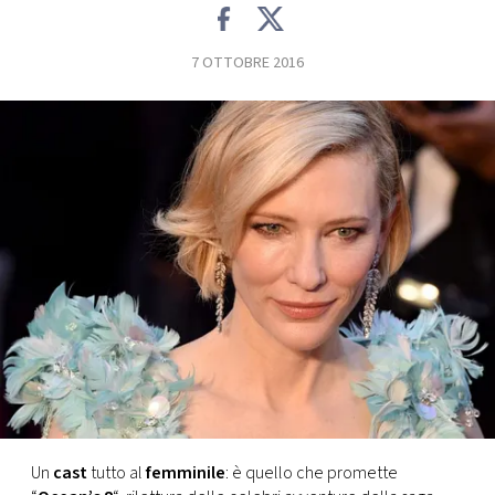
FOTO
7 OTTOBRE 2016
CONCORSI
EVENTI
VIDEO
TV
PRINCIPATO
DI
MONACO
Un
cast
tutto al
femminile
: è quello che promette
RMC