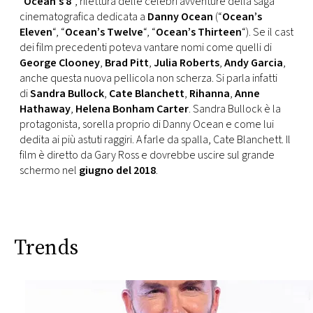
“
Ocean’s 8
“, rilettura delle celebri avventure della saga
CONSIGLIA
cinematografica dedicata a
Danny Ocean
(“
Ocean’s
Eleven
“, “
Ocean’s Twelve
“, “
Ocean’s Thirteen
“). Se il cast
dei film precedenti poteva vantare nomi come quelli di
George Clooney
,
Brad Pitt
,
Julia Roberts
,
Andy Garcia
,
anche questa nuova pellicola non scherza. Si parla infatti
di
Sandra Bullock
,
Cate Blanchett
,
Rihanna
,
Anne
Hathaway
,
Helena Bonham Carter
. Sandra Bullock è la
protagonista, sorella proprio di Danny Ocean e come lui
dedita ai più astuti raggiri. A farle da spalla, Cate Blanchett. Il
film è diretto da Gary Ross e dovrebbe uscire sul grande
schermo nel
giugno del 2018
.
Trends