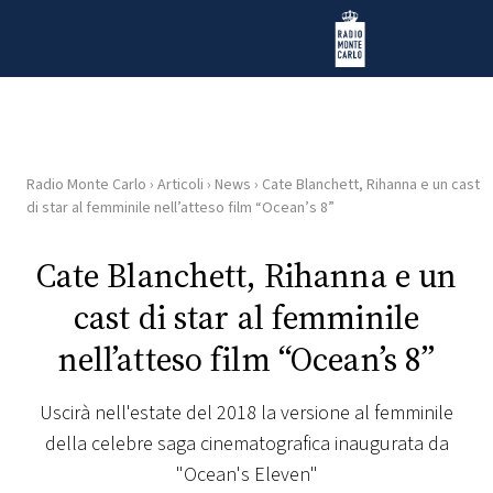
Vai al contenuto
Radio Monte Carlo
Radio Monte Carlo
›
Articoli
›
News
›
Cate Blanchett, Rihanna e un cast
HOME
di star al femminile nell’atteso film “Ocean’s 8”
RADIO
Cate Blanchett, Rihanna e un
cast di star al femminile
WEB
RADIO
nell’atteso film “Ocean’s 8”
PLAYLIST
Uscirà nell'estate del 2018 la versione al femminile
della celebre saga cinematografica inaugurata da
NEWS
"Ocean's Eleven"