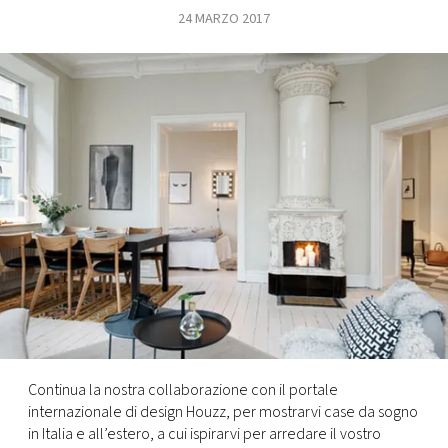
24 MARZO 2017
FOTO
CONCORSI
EVENTI
VIDEO
TV
PRINCIPATO
DI
MONACO
Continua la nostra collaborazione con il portale
internazionale di design Houzz, per mostrarvi case da sogno
RMC
in Italia e all’estero, a cui ispirarvi per arredare il vostro