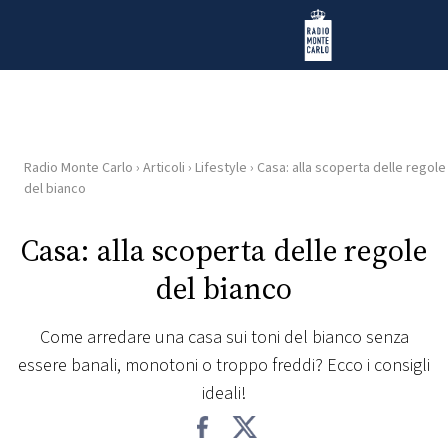
Vai al contenuto
Radio Monte Carlo
Radio Monte Carlo
›
Articoli
›
Lifestyle
›
Casa: alla scoperta delle regole
HOME
del bianco
RADIO
Casa: alla scoperta delle regole
del bianco
WEB
RADIO
Come arredare una casa sui toni del bianco senza
essere banali, monotoni o troppo freddi? Ecco i consigli
PLAYLIST
ideali!
NEWS