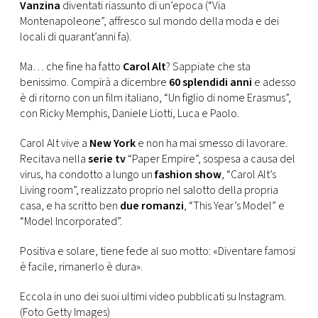
CONSIGLIA
Vanzina
diventati riassunto di un’epoca (“Via
Montenapoleone”, affresco sul mondo della moda e dei
locali di quarant’anni fa).
Ma… che fine ha fatto
Carol Alt
? Sappiate che sta
benissimo. Compirà a dicembre
60 splendidi anni
e adesso
è di ritorno con un film italiano, “Un figlio di nome Erasmus”,
con Ricky Memphis, Daniele Liotti, Luca e Paolo.
Carol Alt vive a
New York
e non ha mai smesso di lavorare.
Recitava nella
serie tv
“Paper Empire”, sospesa a causa del
virus, ha condotto a lungo un
fashion show
, “Carol Alt’s
Living room”, realizzato proprio nel salotto della propria
casa, e ha scritto ben
due romanzi
, “This Year’s Model” e
“Model Incorporated”.
Positiva e solare, tiene fede al suo motto: «Diventare famosi
è facile, rimanerlo è dura».
Eccola in uno dei suoi ultimi video pubblicati su Instagram.
(Foto Getty Images)