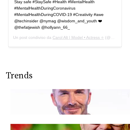
Stay safe #StaySafe #Health #MentalHealth
#MentalHealthDuringCoronavirus
#MentalHealthDuringCOVID-19 #Creativity #awe
@techinsider @nymag @wisdom_and_youth ❤️
@thefatjewish @hollyann_66_
Un post condiviso da
Carol Alt | Model • Actress ⭐️
(@modelcarolalt) in data:
Trends