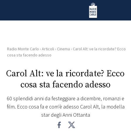
Vai al contenuto
Radio Monte Carlo
Radio Monte Carlo
›
Articoli
›
Cinema
›
Carol Alt: ve la ricordate? Ecco
HOME
cosa sta facendo adesso
RADIO
Carol Alt: ve la ricordate? Ecco
cosa sta facendo adesso
WEB
RADIO
60 splendidi anni da festeggiare a dicembre, romanzi e
film. Ecco cosa fa e com'è adesso Carol Alt, la modella
PLAYLIST
star degli Anni Ottanta
NEWS