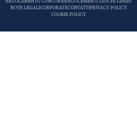
REGOLAMENTO CONCORSI
REGOLAMENTI GIOCHI LIBERI
NOTE LEGALI
CORPORATE
CONTATTI
PRIVACY POLICY
COOKIE POLICY