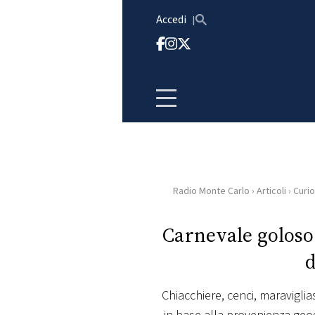
Vai al contenuto
Accedi
Radio Monte Carlo
›
Articoli
›
Curio
HOME
Carnevale goloso:
RADIO
d
WEB
RADIO
Chiacchiere, cenci, maraviglias