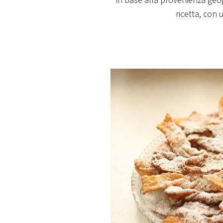
in base alla provenienza geogr
PLAYLIST
ricetta, con
NEWS
FOTO
CONCORSI
EVENTI
VIDEO
TV
PRINCIPATO