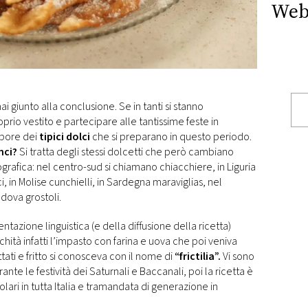
Web
i giunto alla conclusione. Se in tanti si stanno
rio vestito e partecipare alle tantissime feste in
apore dei
tipici dolci
che si preparano in questo periodo.
nci?
Si tratta degli stessi dolcetti che però cambiano
rafica: nel centro-sud si chiamano chiacchiere, in Liguria
 in Molise cunchielli, in Sardegna maraviglias, nel
dova grostoli.
tazione linguistica (e della diffusione della ricetta)
tichità infatti l’impasto con farina e uova che poi veniva
tati e fritto si conosceva con il nome di
“frictilia”.
Vi sono
rante le festività dei Saturnali e Baccanali, poi la ricetta è
olari in tutta Italia e tramandata di generazione in