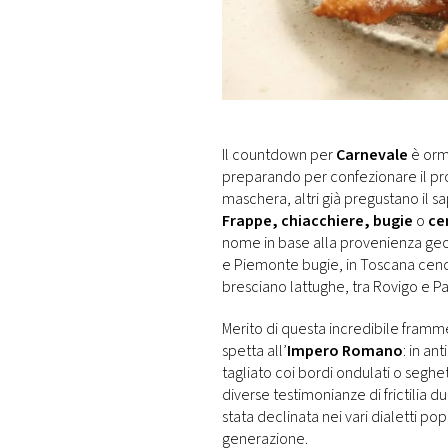
DI
MONACO
RMC
CONSIGLIA
Il countdown per
Carnevale
è orma
preparando per confezionare il prop
maschera, altri già pregustano il s
Frappe, chiacchiere, bugie
o
ce
nome in base alla provenienza geog
e Piemonte bugie, in Toscana cenci,
bresciano lattughe, tra Rovigo e Pa
Merito di questa incredibile frammen
spetta all’
Impero Romano
: in an
tagliato coi bordi ondulati o seghet
diverse testimonianze di frictilia du
stata declinata nei vari dialetti pop
generazione.