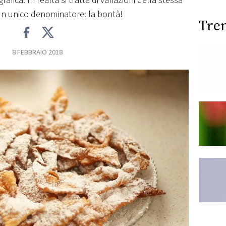
afica. In realtà si tratta di variazioni della stessa
 un unico denominatore: la bontà!
Tre
8 FEBBRAIO 2018