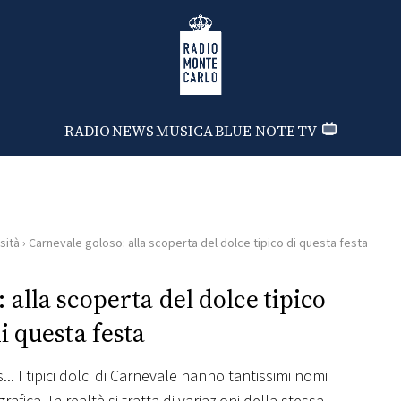
Radio Monte Carlo
RADIO
NEWS
MUSICA
BLUE NOTE
TV
sità
›
Carnevale goloso: alla scoperta del dolce tipico di questa festa
 alla scoperta del dolce tipico
i questa festa
... I tipici dolci di Carnevale hanno tantissimi nomi