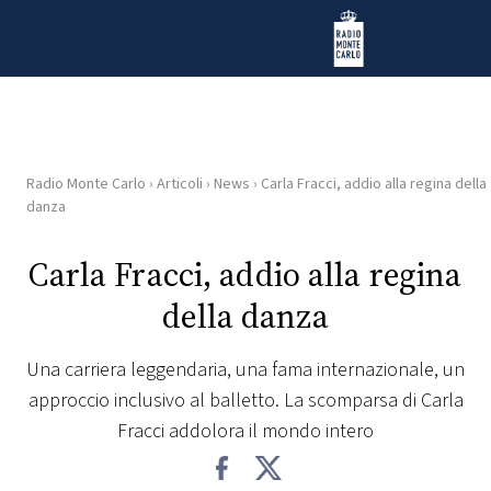
Vai al contenuto
Radio Monte Carlo
Radio Monte Carlo
›
Articoli
›
News
›
Carla Fracci, addio alla regina della
HOME
danza
RADIO
Carla Fracci, addio alla regina
della danza
WEB
RADIO
Una carriera leggendaria, una fama internazionale, un
approccio inclusivo al balletto. La scomparsa di Carla
PLAYLIST
Fracci addolora il mondo intero
NEWS