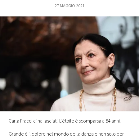
27 MAGGIO 2021
FOTO
CONCORSI
EVENTI
VIDEO
TV
PRINCIPATO
DI
MONACO
Carla Fracci ci ha lasciati. L’ètoile è scomparsa a 84 anni.
RMC
Grande è il dolore nel mondo della danza e non solo per