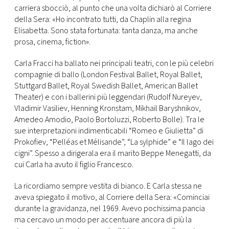
carriera sbocciò, al punto che una volta dichiarò al Corriere
della Sera: «Ho incontrato tutti, da Chaplin alla regina
Elisabetta. Sono stata fortunata: tanta danza, ma anche
prosa, cinema, fiction».
Carla Fracci ha ballato nei principali teatri, con le più celebri
compagnie di ballo (London Festival Ballet, Royal Ballet,
Stuttgard Ballet, Royal Swedish Ballet, American Ballet
Theater) e con i ballerini più leggendari (Rudolf Nureyev,
Vladimir Vasiliev, Henning Kronstam, Mikhail Baryshnikov,
Amedeo Amodio, Paolo Bortoluzzi, Roberto Bolle). Tra le
sue interpretazioni indimenticabili “Romeo e Giulietta” di
Prokofiev, “Pelléas et Mélisande”, “La sylphide” e “Il lago dei
cigni”. Spesso a dirigerala era il marito Beppe Menegatti, da
cui Carla ha avuto il figlio Francesco.
La ricordiamo sempre vestita di bianco. E Carla stessa ne
aveva spiegato il motivo, al Corriere della Sera: «Cominciai
durante la gravidanza, nel 1969. Avevo pochissima pancia
ma cercavo un modo per accentuare ancora di più la