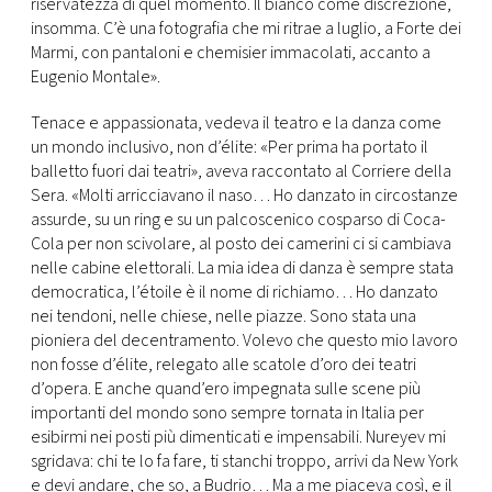
riservatezza di quel momento. Il bianco come discrezione,
insomma. C’è una fotografia che mi ritrae a luglio, a Forte dei
Marmi, con pantaloni e chemisier immacolati, accanto a
Eugenio Montale».
Tenace e appassionata, vedeva il teatro e la danza come
un mondo inclusivo, non d’élite: «Per prima ha portato il
balletto fuori dai teatri», aveva raccontato al Corriere della
Sera. «Molti arricciavano il naso… Ho danzato in circostanze
assurde, su un ring e su un palcoscenico cosparso di Coca-
Cola per non scivolare, al posto dei camerini ci si cambiava
nelle cabine elettorali. La mia idea di danza è sempre stata
democratica, l’étoile è il nome di richiamo… Ho danzato
nei tendoni, nelle chiese, nelle piazze. Sono stata una
pioniera del decentramento. Volevo che questo mio lavoro
non fosse d’élite, relegato alle scatole d’oro dei teatri
d’opera. E anche quand’ero impegnata sulle scene più
importanti del mondo sono sempre tornata in Italia per
esibirmi nei posti più dimenticati e impensabili. Nureyev mi
sgridava: chi te lo fa fare, ti stanchi troppo, arrivi da New York
e devi andare, che so, a Budrio… Ma a me piaceva così, e il