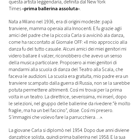
CONSIGLIA
questa artista leggendaria, definita dal New York
Times «
prima ballerina assoluta
».
Nata a Milano nel 1936, era di origini modeste: papà
tranviere, mamma operaia alla Innocenti. E fu grazie agli
amici del padre che la piccola Carla si avvicinò ala danza,
come ha raccontato al Giornale OFF: «Il mio approccio alla
danza fu del tutto casuale. Alcuni amici dei miei genitori mi
videro ballare il valzer, riconobbero che avevo un senso
della musica particolare. Proposero ai miei genitori di
mandarmi alla scuola di danza del Teatro alla Scala, che
faceva le audizioni. La scuola era gratuita, mio padre era un
tranviere scampato dalla guerra di Russia, non se la sarebbe
potuta permettere altrimenti. Così mi trovai per la prima
volta in un teatro. La direttrice, severissima, mi inserì, dopo
le selezioni, nel gruppo delle ballerine da rivedere:”è molto
fragile, ma ha un bel faccino”, disse. Così mi presero.
S’immagini che volevo fare la parrucchiera…».
La giovane Carla si diplomò nel 1954. Dopo due anni diviene
danzatrice solista, quindi prima ballerina nel 1958. E la sua