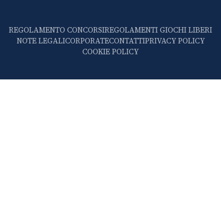
REGOLAMENTO CONCORSI
REGOLAMENTI GIOCHI LIBERI
NOTE LEGALI
CORPORATE
CONTATTI
PRIVACY POLICY
COOKIE POLICY