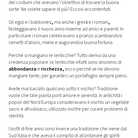
CONSIGLIA
dei costumi che avevano l’obiettivo di trovare la buona
sorte. Ne volete sapere di più? Eccovi accontentati.
Gli egizi e i babilonesi
,
ma anche i grec
i
e i romani
,
festeggiavano il nuovo anno insieme ad amici e parenti. In
particolare i romani celebravano a pranzo scambiandosi
rametti d’alloro, miele e augurandosi buona fortuna.
Perché si mangiano le lenticchie? Tutto deriva da una
credenza popolare: le lenticchie infatti sono sinonimo di
abbondanza
e
ricchezza,
ecco perché se ne devono
mangiare tante, per garantirci un portafoglio sempre pieno.
Avete mai baciato qualcuno sotto il vischio? Tradizione
vuole che tale pianta porti amore e serenità. In antichità i
popoli del Nord Europa consideravano il vischio un vegetale
sacro e afrodisiaco, utilizzato inoltre per curare problemi di
sterilità.
I botti di fine anno sono invece una tradizione che viene dal
Sud Italia e che aveva il compito di allontanare gli spiriti