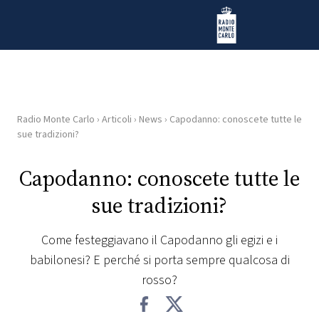
Vai al contenuto
Radio Monte Carlo
Radio Monte Carlo
›
Articoli
›
News
›
Capodanno: conoscete tutte le
HOME
sue tradizioni?
RADIO
Capodanno: conoscete tutte le
sue tradizioni?
WEB
RADIO
Come festeggiavano il Capodanno gli egizi e i
babilonesi? E perché si porta sempre qualcosa di
PLAYLIST
rosso?
NEWS