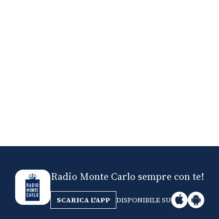
Nick The Nightfly
Friends For Alass
Radio Monte Carlo sempre con te!
SCARICA L'APP
DISPONIBILE SU