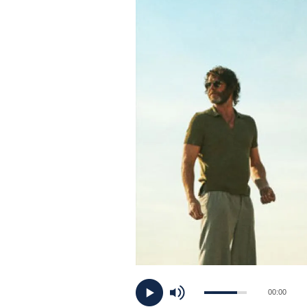
PLAYLIST
NEWS
FOTO
CONCORSI
EVENTI
VIDEO
TV
00:00
PRINCIPATO