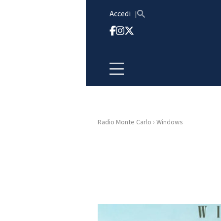
Vai al contenuto
Accedi
Radio Monte Carlo
›
Windows
HOME
RADIO
WEB
RADIO