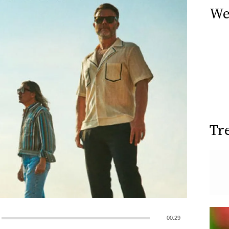
We
Tr
00:29