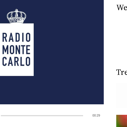
We
Tr
00:29