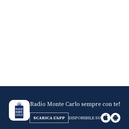
Nick The Nightfly &
Mi
Friends For Alassio
Radio Monte Carlo sempre con te!
SCARICA L'APP
DISPONIBILE SU