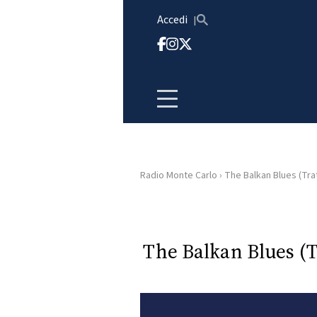
Vai al contenuto
Accedi
Radio Monte Carlo
›
The Balkan Blues (Trat
HOME
RADIO
The Balkan Blues (T
WEB
RADIO