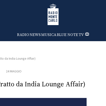
Radio Monte Carlo
RADIO
NEWS
MUSICA
BLUE NOTE
TV
to da India Lounge Affair)
24 MAGGIO
ratto da India Lounge Affair)