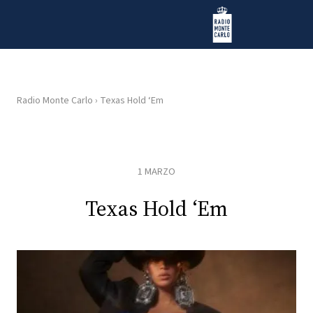
Vai al contenuto
Radio Monte Carlo
Radio Monte Carlo
›
Texas Hold ‘Em
HOME
RADIO
1 MARZO
WEB
Texas Hold ‘Em
RADIO
PLAYLIST
NEWS