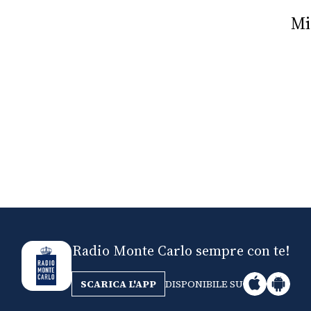
Nick The Nightfly &
Mi
Friends For Alassio
Radio Monte Carlo sempre con te!
SCARICA L'APP
DISPONIBILE SU