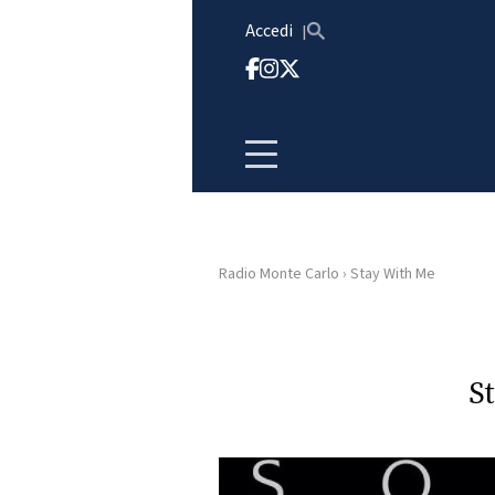
Vai al contenuto
Accedi
Radio Monte Carlo
›
Stay With Me
HOME
RADIO
S
WEB
RADIO