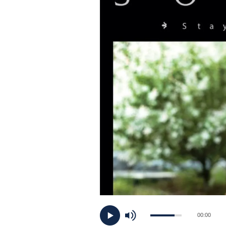
PLAYLIST
NEWS
FOTO
CONCORSI
EVENTI
VIDEO
TV
00:00
PRINCIPATO