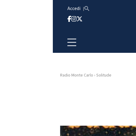
Vai al contenuto
Accedi
Radio Monte Carlo
›
Solitude
HOME
RADIO
WEB
RADIO