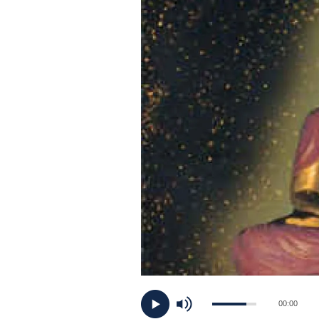
PLAYLIST
NEWS
FOTO
CONCORSI
EVENTI
VIDEO
TV
00:00
PRINCIPATO