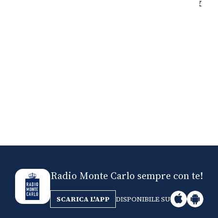
Nick The Nightfly &
Mi
Friends For Alassio
Radio Monte Carlo sempre con te!
SCARICA L'APP
DISPONIBILE SU