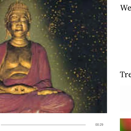
We
Tr
00:29