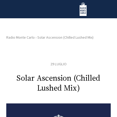
Vai al contenuto
Radio Monte Carlo
Radio Monte Carlo
›
Solar Ascension (Chilled Lushed Mix)
HOME
RADIO
29 LUGLIO
WEB
Solar Ascension (Chilled
RADIO
Lushed Mix)
PLAYLIST
NEWS