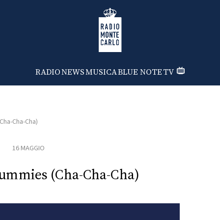
Radio Monte Carlo
RADIO
NEWS
MUSICA
BLUE NOTE
TV
ha-Cha-Cha)
16 MAGGIO
mmies (Cha-Cha-Cha)