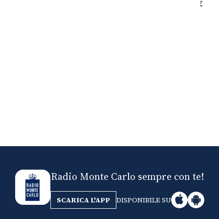
Nick The Nightfly &
Mi
Friends For Alassio
Radio Monte Carlo sempre con te!
SCARICA L'APP
DISPONIBILE SU