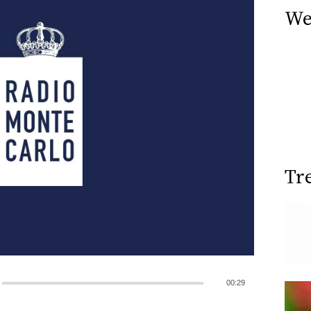
We
Tr
00:29