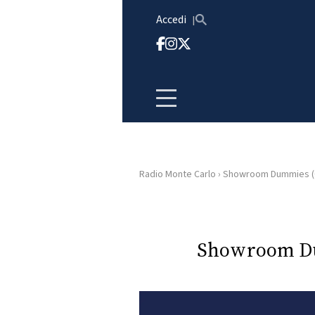
Vai al contenuto
Accedi
Radio Monte Carlo
›
Showroom Dummies (C
HOME
RADIO
Showroom Du
WEB
RADIO