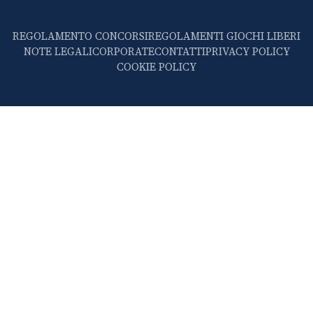
REGOLAMENTO CONCORSI
REGOLAMENTI GIOCHI LIBERI
NOTE LEGALI
CORPORATE
CONTATTI
PRIVACY POLICY
COOKIE POLICY