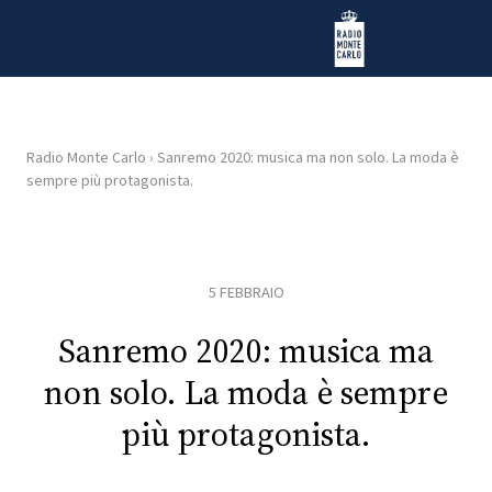
Vai al contenuto
Radio Monte Carlo
Radio Monte Carlo
›
Sanremo 2020: musica ma non solo. La moda è
sempre più protagonista.
HOME
RADIO
5 FEBBRAIO
WEB
RADIO
Sanremo 2020: musica ma
non solo. La moda è sempre
PLAYLIST
più protagonista.
NEWS