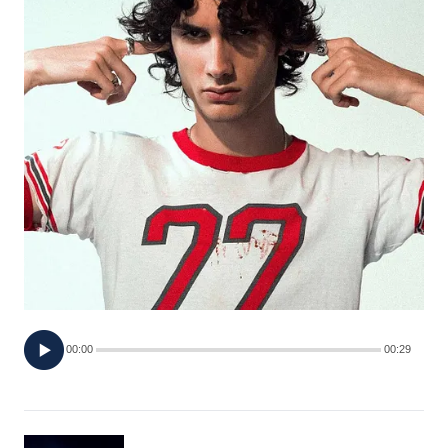
FOTO
CONCORSI
EVENTI
VIDEO
TV
PRINCIPATO
DI
00:00
00:29
MONACO
RMC