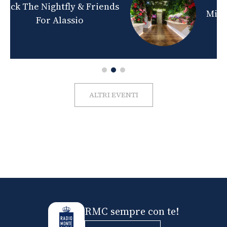
nds
Milano Beauty Week 2026
ALTRI EVENTI
RMC sempre con te!