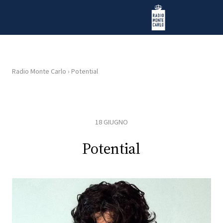
Vai al contenuto
Radio Monte Carlo
Radio Monte Carlo
›
Potential
HOME
RADIO
18 GIUGNO
WEB
Potential
RADIO
PLAYLIST
NEWS