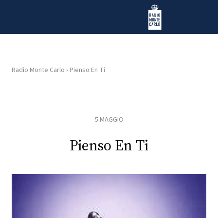
Vai al contenuto
Radio Monte Carlo
Radio Monte Carlo
›
Pienso En Ti
HOME
RADIO
5 MAGGIO
WEB
Pienso En Ti
RADIO
PLAYLIST
NEWS