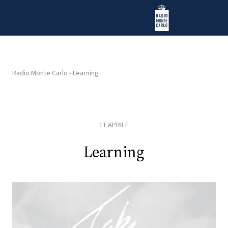
Vai al contenuto
Radio Monte Carlo
Radio Monte Carlo
›
Learning
HOME
RADIO
11 APRILE
WEB
Learning
RADIO
PLAYLIST
NEWS