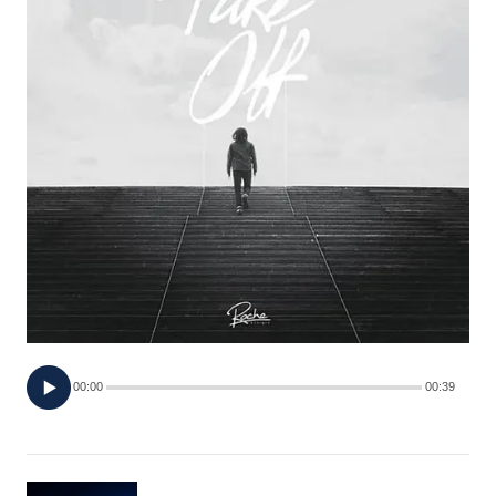
FOTO
CONCORSI
EVENTI
VIDEO
TV
PRINCIPATO
DI
00:00
00:39
MONACO
RMC