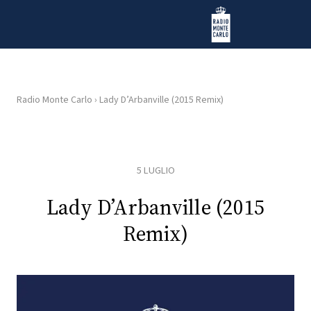
Vai al contenuto
Radio Monte Carlo
Radio Monte Carlo
›
Lady D’Arbanville (2015 Remix)
HOME
RADIO
5 LUGLIO
WEB
Lady D’Arbanville (2015
RADIO
Remix)
PLAYLIST
NEWS