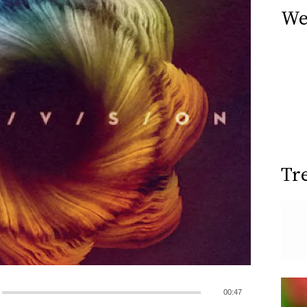
We
Tr
00:47