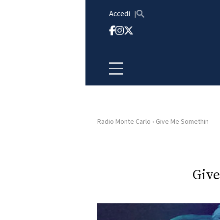
Vai al contenuto
Accedi
Radio Monte Carlo
›
Give Me Somethin
HOME
RADIO
Giv
WEB
RADIO