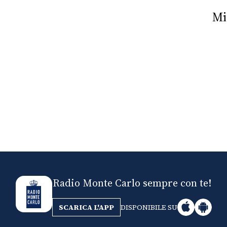
Nick The Nightfly &
Mi
Friends For Alassio
Radio Monte Carlo sempre con te!
SCARICA L'APP
DISPONIBILE SU