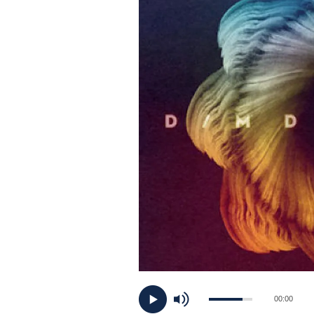
PLAYLIST
NEWS
FOTO
CONCORSI
EVENTI
VIDEO
TV
00:00
PRINCIPATO