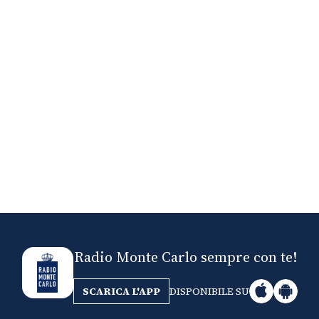
Nick The Nightfly &
Mi
Friends For Alassio
Radio Monte Carlo sempre con te!
SCARICA L'APP
DISPONIBILE SU