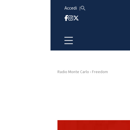
Vai al contenuto
Accedi
Radio Monte Carlo
›
Freedom
HOME
RADIO
WEB
RADIO