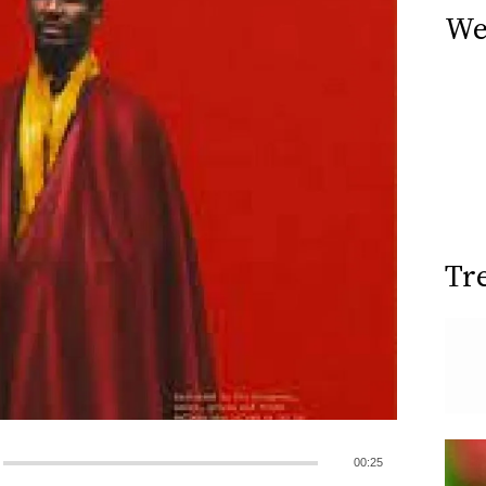
We
Tr
00:25