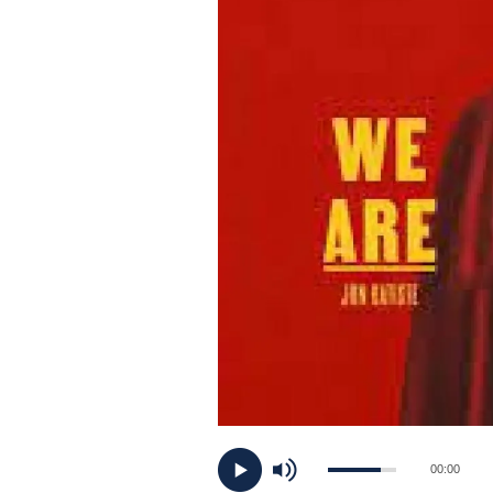
PLAYLIST
NEWS
FOTO
CONCORSI
EVENTI
VIDEO
TV
00:00
PRINCIPATO