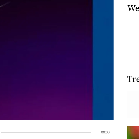
We
Tr
00:30