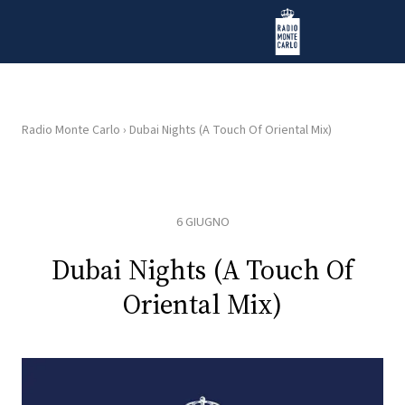
Vai al contenuto
Radio Monte Carlo
Radio Monte Carlo
›
Dubai Nights (A Touch Of Oriental Mix)
HOME
RADIO
6 GIUGNO
WEB
Dubai Nights (A Touch Of
RADIO
Oriental Mix)
PLAYLIST
NEWS