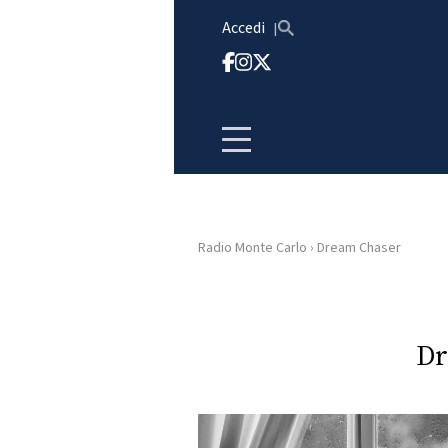
Vai al contenuto
Accedi
Radio Monte Carlo
›
Dream Chaser
HOME
RADIO
Dr
WEB
RADIO