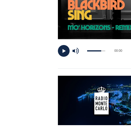
DI
MONACO
RMC
CONSIGLIA
00:00