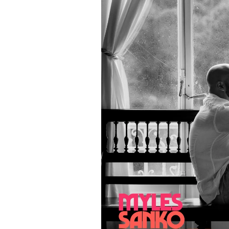
PLAYLIST
NEWS
FOTO
CONCORSI
EVENTI
VIDEO
TV
PRINCIPATO