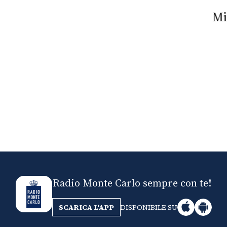
Nick The Nightfly &
Mi
Friends For Alassio
Radio Monte Carlo sempre con te!
SCARICA L'APP
DISPONIBILE SU