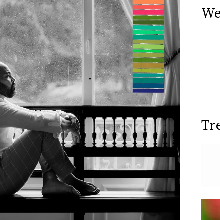
We
Tr