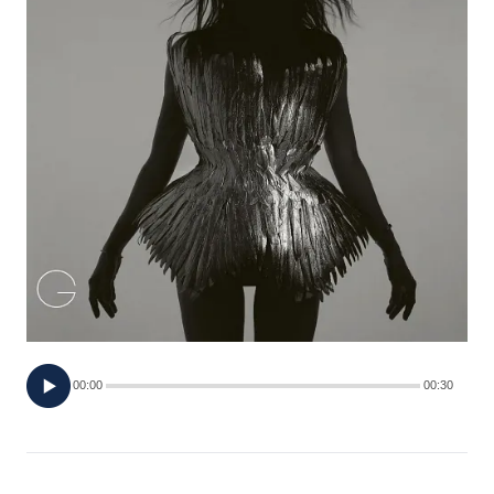
FOTO
CONCORSI
EVENTI
VIDEO
TV
PRINCIPATO
DI
00:00
00:30
MONACO
RMC