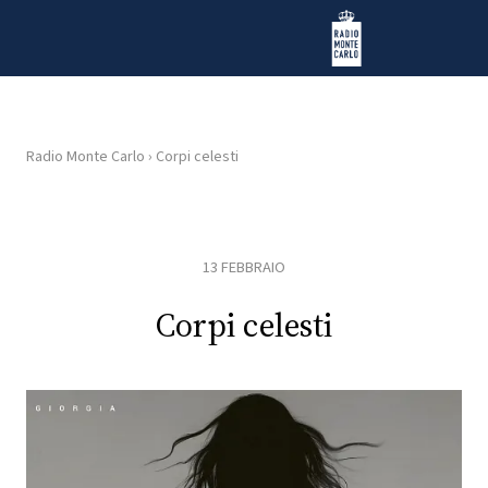
Vai al contenuto
Radio Monte Carlo
Radio Monte Carlo
›
Corpi celesti
HOME
RADIO
13 FEBBRAIO
WEB
Corpi celesti
RADIO
PLAYLIST
NEWS