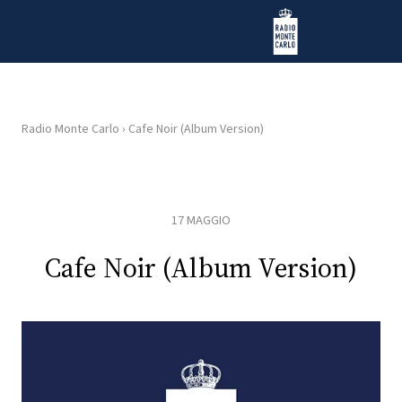
Vai al contenuto
Radio Monte Carlo
Radio Monte Carlo
›
Cafe Noir (Album Version)
HOME
RADIO
17 MAGGIO
WEB
Cafe Noir (Album Version)
RADIO
PLAYLIST
NEWS