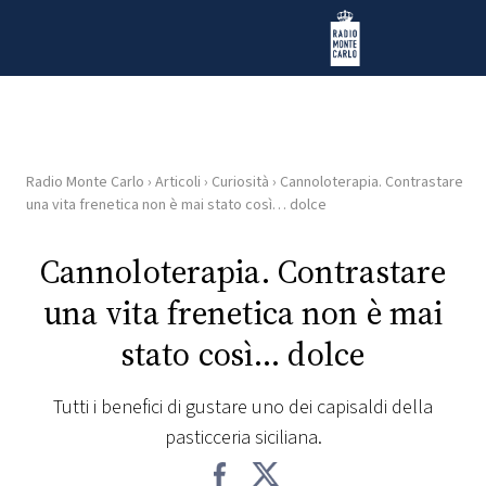
Vai al contenuto
Radio Monte Carlo
Radio Monte Carlo
›
Articoli
›
Curiosità
›
Cannoloterapia. Contrastare
HOME
una vita frenetica non è mai stato così… dolce
RADIO
Cannoloterapia. Contrastare
una vita frenetica non è mai
WEB
RADIO
stato così… dolce
PLAYLIST
Tutti i benefici di gustare uno dei capisaldi della
pasticceria siciliana.
NEWS