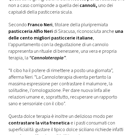
CONSIGLIA
non a caso corrisponde a quella dei
cannoli,
uno dei
capisaldi della pasticceria sicula.
Secondo
Franco Neri
, titolare della pluripremiata
pasticceria Alfio Neri
di Siracusa, riconosciuta anche
una
delle cento migliori pasticcerie italiane
,
l’appuntamento con la degustazione di un cannolo
rappresenta un rituale di benessere, una vera e propria
terapia, la
“Cannoloterapia”
.
“Il cibo ha il potere di rimettere a posto una giornata”,
afferma Neri. “La Cannoloterapia diventa pertanto la
massima espressione per contrastare il malumore, la
solitudine, l’omologazione. Per dare nuova linfa alle
relazioni umane e, soprattutto, recuperare un rapporto
sano e sensoriale con il cibo”.
Questa dolce terapia è inoltre un delizioso modo per
contrastare la vita frenetica
e i pasti consumati con
superficialità: gustare il tipico dolce siciliano richiede infatti