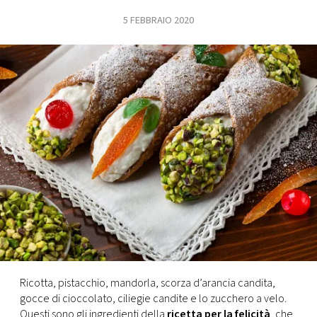
5 FEBBRAIO 2020
FOTO
CONCORSI
EVENTI
VIDEO
TV
PRINCIPATO
DI
MONACO
Ricotta, pistacchio, mandorla, scorza d’arancia candita,
gocce di cioccolato, ciliegie candite e lo zucchero a velo.
RMC
Questi sono gli ingredienti della
ricetta per la felicità
, che