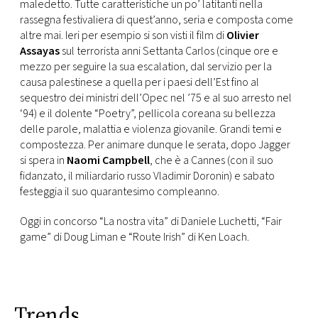
CONSIGLIA
maledetto. Tutte caratteristiche un po’ latitanti nella
rassegna festivaliera di quest’anno, seria e composta come
altre mai. Ieri per esempio si son visti il film di
Olivier
Assayas
sul terrorista anni Settanta Carlos (cinque ore e
mezzo per seguire la sua escalation, dal servizio per la
causa palestinese a quella per i paesi dell’Est fino al
sequestro dei ministri dell’Opec nel ’75 e al suo arresto nel
‘94) e il dolente “Poetry”, pellicola coreana su bellezza
delle parole, malattia e violenza giovanile. Grandi temi e
compostezza. Per animare dunque le serata, dopo Jagger
si spera in
Naomi Campbell
, che è a Cannes (con il suo
fidanzato, il miliardario russo Vladimir Doronin) e sabato
festeggia il suo quarantesimo compleanno.
Oggi in concorso “La nostra vita” di Daniele Luchetti, “Fair
game” di Doug Liman e “Route Irish” di Ken Loach.
Trends