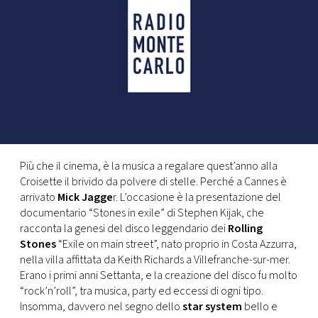
FOTO
CONCORSI
EVENTI
VIDEO
Più che il cinema, è la musica a regalare quest’anno alla
Croisette il brivido da polvere di stelle. Perché a Cannes è
TV
arrivato
Mick Jagge
r. L’occasione è la presentazione del
documentario “Stones in exile” di Stephen Kijak, che
racconta la genesi del disco leggendario dei
Rolling
PRINCIPATO
Stones
“Exile on main street”, nato proprio in Costa Azzurra,
DI
nella villa affittata da Keith Richards a Villefranche-sur-mer.
MONACO
Erano i primi anni Settanta, e la creazione del disco fu molto
“rock’n’roll”, tra musica, party ed eccessi di ogni tipo.
Insomma, davvero nel segno dello
star system
bello e
RMC