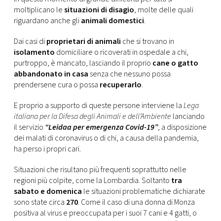
CONSIGLIA
moltiplicano le
situazioni di disagio
, molte delle quali
riguardano anche gli
animali domestici
.
Dai casi di
proprietari di animali
che si trovano in
isolamento
domiciliare o ricoverati in ospedale a chi,
purtroppo, è mancato, lasciando il proprio
cane o gatto
abbandonato in casa
senza che nessuno possa
prendersene cura o possa
recuperarlo
.
E proprio a supporto di queste persone interviene la
Lega
italiana per la Difesa degli Animali e dell’Ambiente
lanciando
il servizio
“Leidaa per emergenza Covid-19”
, a disposizione
dei malati di coronavirus o di chi, a causa della pandemia,
ha perso i propri cari.
Situazioni che risultano più frequenti soprattutto nelle
regioni più colpite, come la Lombardia. Soltanto
tra
sabato e domenica
le situazioni problematiche dichiarate
sono state circa
270
. Come il caso di una donna di Monza
positiva al virus e preoccupata per i suoi 7 cani e 4 gatti, o