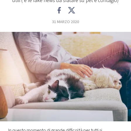
utili ( e le fake news da sfatare su pet e contagio)
FOTO
31 MARZO 2020
CONCORSI
EVENTI
VIDEO
TV
PRINCIPATO
DI
MONACO
RMC
In questo momento di grande difficoltà per tutti si