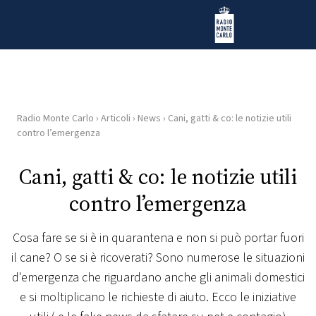
Vai al contenuto
Radio Monte Carlo
Radio Monte Carlo
›
Articoli
›
News
›
Cani, gatti & co: le notizie utili
HOME
contro l’emergenza
RADIO
Cani, gatti & co: le notizie utili
contro l’emergenza
WEB
RADIO
Cosa fare se si è in quarantena e non si può portar fuori
il cane? O se si è ricoverati? Sono numerose le situazioni
PLAYLIST
d'emergenza che riguardano anche gli animali domestici
e si moltiplicano le richieste di aiuto. Ecco le iniziative
NEWS