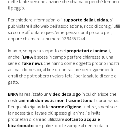
delle tante persone anziane che chiamano perché temono
il peggio.
Per chiedere informazioni o il
supporto della Leidaa
, si
può visitare il sito web dell’associazione, ricco di consigli utili
su come affrontare quest’emergenza con il proprio pet,
oppure chiamare al numero 02.94351244.
Intanto, sempre a supporto dei
proprietari di animali
,
anche l’
ENPA
è scesa in campo per fare chiarezza su una
serie di
fake news
che hanno come oggetto proprio i nostri
animali domestici, al fine di contrastare dei suggerimenti
errati che potrebbero rivelarsi letali per la salute di cane e
gatto.
ENPA
ha realizzato un
video decalogo
in cui chiarisce che i
nostri
animali domestici non trasmettono
il coronavirus.
Per quanto riguarda le
norme d’igiene
, inoltre, smentisce
la necessità di lavare più spesso gli animali e invita i
proprietari di cani ad utilizzare
soltanto acqua e
bicarbonato
per pulire loro le zampe al rientro dalla