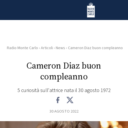
Vai al contenuto
Radio Monte Carlo
Radio Monte Carlo
›
Articoli
›
News
›
Cameron Diaz buon compleanno
HOME
Cameron Diaz buon
RADIO
compleanno
WEB
RADIO
5 curiosità sull'attrice nata il 30 agosto 1972
PLAYLIST
30 AGOSTO 2022
NEWS