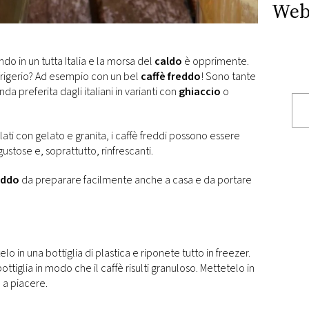
Web
o in un tutta Italia e la morsa del
caldo
è opprimente.
frigerio? Ad esempio con un bel
caffè
freddo
! Sono tante
a preferita dagli italiani in varianti con
ghiaccio
o
olati con gelato e granita, i caffè freddi possono essere
ustose e, soprattutto, rinfrescanti.
reddo
da preparare facilmente anche a casa e da portare
lo in una bottiglia di plastica e riponete tutto in freezer.
ottiglia in modo che il caffè risulti granuloso. Mettetelo in
 a piacere.