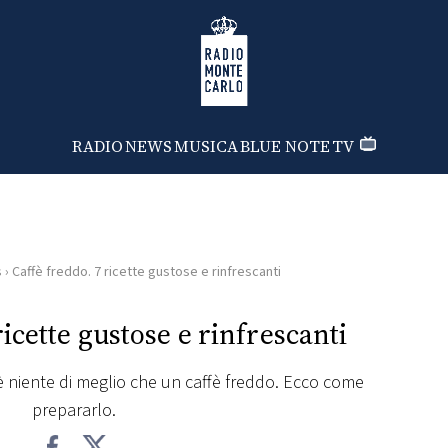
Radio Monte Carlo
RADIO
NEWS
MUSICA
BLUE NOTE
TV
s
›
Caffè freddo. 7 ricette gustose e rinfrescanti
ricette gustose e rinfrescanti
’è niente di meglio che un caffè freddo. Ecco come
prepararlo.