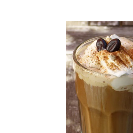
PLAYLIST
NEWS
FOTO
CONCORSI
EVENTI
VIDEO
TV
PRINCIPATO