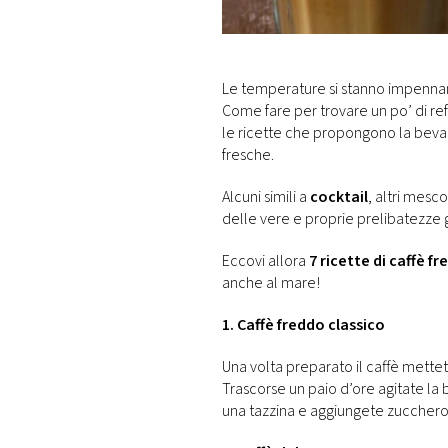
DI
MONACO
RMC
Le temperature si stanno impennand
CONSIGLIA
Come fare per trovare un po’ di re
le ricette che propongono la bevand
fresche.
Alcuni simili a
cocktail
, altri mesc
delle vere e proprie prelibatezze g
Eccovi allora
7 ricette di caffè f
anche al mare!
1. Caffè freddo classico
Una volta preparato il caffè mettete
Trascorse un paio d’ore agitate la b
una tazzina e aggiungete zucchero