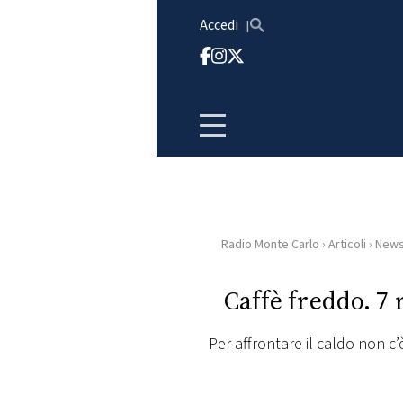
Vai al contenuto
Accedi
Radio Monte Carlo
›
Articoli
›
New
HOME
Caffè freddo. 7 
RADIO
Per affrontare il caldo non c
WEB
RADIO