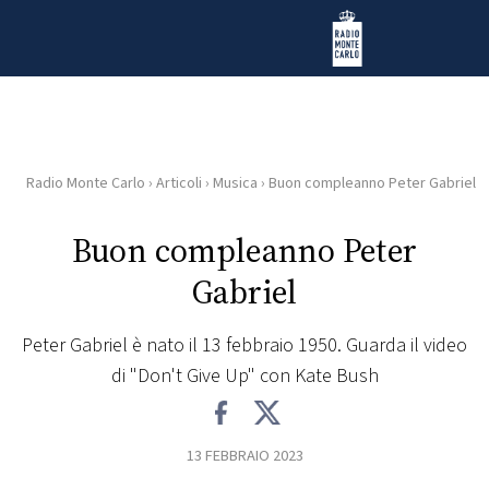
Vai al contenuto
Radio Monte Carlo
Radio Monte Carlo
›
Articoli
›
Musica
›
Buon compleanno Peter Gabriel
HOME
Buon compleanno Peter
RADIO
Gabriel
WEB
RADIO
Peter Gabriel è nato il 13 febbraio 1950. Guarda il video
di "Don't Give Up" con Kate Bush
PLAYLIST
13 FEBBRAIO 2023
NEWS