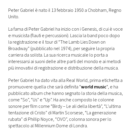
Peter Gabriel è nato il 13 febbraio 1950 a Chobham, Regno
FOTO
Unito.
CONCORSI
La fama di Peter Gabriel ha inizio con i Genesis, di cui è voce
e musicista (flauti e percussioni). Lascia la band poco dopo
la registrazione e il tour di “The Lamb Lies Down on
EVENTI
Broadway” (pubblicato nel 1974), per seguire la propria
carriera da solista. La sua ricerca musicale lo porta a
interessarsi ai suoni delle altre parti del mondo e ai metodi
VIDEO
più innovativi di registrazione e distribuzione della musica.
Peter Gabriel ha dato vita alla Real World, prima etichetta a
TV
promuovere quella che sarà definita “
world music
“, e ha
pubblicato album che hanno segnato la storia della musica,
PRINCIPATO
come “So”, “Us” e “Up”. Ha anche composto le colonne
DI
sonore per film come “Birdy – Le ali della libertà”, “L’ultima
MONACO
tentazione di Cristo” di Martin Scorsese, “La generazione
rubata” di Phillip Noyce, “OVO”, colonna sonora per lo
spettacolo al Millennium Dome di Londra.
RMC