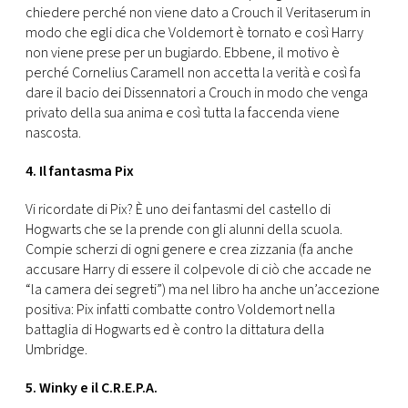
chiedere perché non viene dato a Crouch il Veritaserum in
modo che egli dica che Voldemort è tornato e così Harry
non viene prese per un bugiardo. Ebbene, il motivo è
perché Cornelius Caramell non accetta la verità e così fa
dare il bacio dei Dissennatori a Crouch in modo che venga
privato della sua anima e così tutta la faccenda viene
nascosta.
4. Il fantasma Pix
Vi ricordate di Pix? È uno dei fantasmi del castello di
Hogwarts che se la prende con gli alunni della scuola.
Compie scherzi di ogni genere e crea zizzania (fa anche
accusare Harry di essere il colpevole di ciò che accade ne
“la camera dei segreti”) ma nel libro ha anche un’accezione
positiva: Pix infatti combatte contro Voldemort nella
battaglia di Hogwarts ed è contro la dittatura della
Umbridge.
5. Winky e il C.R.E.P.A.