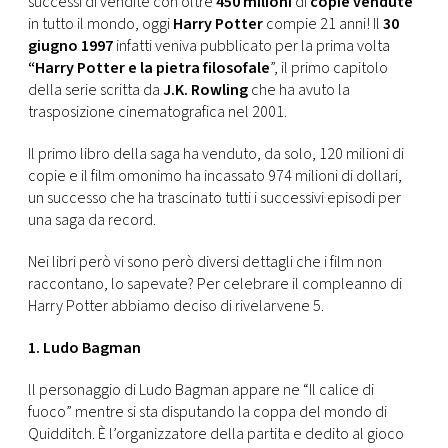
successi di vendite con oltre
450 milioni
di
copie vendute
CONSIGLIA
in tutto il mondo, oggi
Harry Potter
compie 21 anni! Il
30
giugno 1997
infatti veniva pubblicato per la prima volta
“Harry Potter e la pietra filosofale
”, il primo capitolo
della serie scritta da
J.K. Rowling
che ha avuto la
trasposizione cinematografica nel 2001.
Il primo libro della saga ha venduto, da solo, 120 milioni di
copie e il film omonimo ha incassato 974 milioni di dollari,
un successo che ha trascinato tutti i successivi episodi per
una saga da record.
Nei libri però vi sono però diversi dettagli che i film non
raccontano, lo sapevate? Per celebrare il compleanno di
Harry Potter abbiamo deciso di rivelarvene 5.
1. Ludo Bagman
ll personaggio di Ludo Bagman appare ne “Il calice di
fuoco” mentre si sta disputando la coppa del mondo di
Quidditch. È l’organizzatore della partita e dedito al gioco