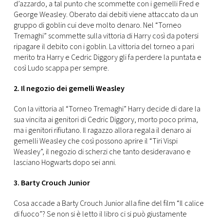
d’azzardo, a tal punto che scommette con i gemelli Fred e
George Weasley. Oberato dai debiti viene attaccato da un
gruppo di goblin cui deve molto denaro. Nel “Torneo
Tremaghi” scommette sulla vittoria di Harry così da potersi
ripagare il debito con i goblin. La vittoria del torneo a pari
merito tra Harry e Cedric Diggory gli fa perdere la puntata e
così Ludo scappa per sempre.
2. Il negozio dei gemelli Weasley
Con la vittoria al “Torneo Tremaghi” Harry decide di dare la
sua vincita ai genitori di Cedric Diggory, morto poco prima,
ma i genitori rifiutano. Il ragazzo allora regala il denaro ai
gemelli Weasley che così possono aprire il “Tiri Vispi
Weasley”, il negozio di scherzi che tanto desideravano e
lasciano Hogwarts dopo sei anni.
3. Barty Crouch Junior
Cosa accade a Barty Crouch Junior alla fine del film “Il calice
di fuoco”? Se non si è letto il libro ci si può giustamente