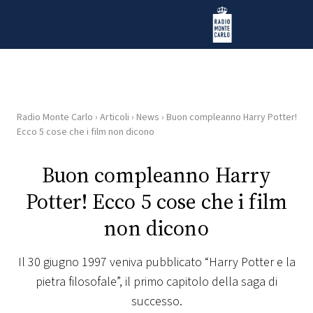
Vai al contenuto
Radio Monte Carlo
Radio Monte Carlo
›
Articoli
›
News
›
Buon compleanno Harry Potter!
HOME
Ecco 5 cose che i film non dicono
RADIO
Buon compleanno Harry
Potter! Ecco 5 cose che i film
WEB
RADIO
non dicono
PLAYLIST
Il 30 giugno 1997 veniva pubblicato “Harry Potter e la
pietra filosofale”, il primo capitolo della saga di
NEWS
successo.