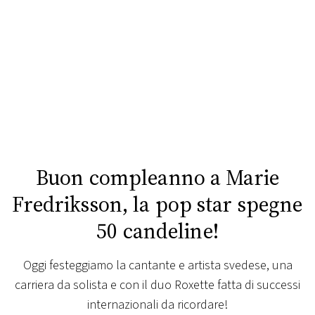
FOTO
CONCORSI
EVENTI
VIDEO
Buon compleanno a Marie
TV
Fredriksson, la pop star spegne
50 candeline!
PRINCIPATO
DI
MONACO
Oggi festeggiamo la cantante e artista svedese, una
carriera da solista e con il duo Roxette fatta di successi
RMC
internazionali da ricordare!