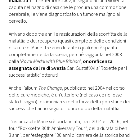
malattia
: l’11 settembre 2002, in seguito ad una violenta
caduta nel bagno di casa che le procura una commozione
cerebrale, le viene diagnosticato un tumore maligno al
cervello.
Arrivano dopo tre anni le rassicurazioni della sconfitta della
malattia e del recupero (quasi) completo delle condizioni
di salute di Marie. Tre anni durante i quali non è sparita
completamente dalla scena, perché raggiunta nel 2003
dalla ‘
Royal Medal with Blue Ribbon
‘,
onoreficenza
assegnata dal re di Svezia
Carl Gustaf XVI ai Roxette per i
successi artistici ottenuti.
Anche l’album
The Change
, pubblicato nel 2004 nel corso
delle cure mediche, è un’ulteriore (nel caso ce ne fosse
stato bisogno) testimonianza della forza della pop star e dei
successi che hanno seguito il duro colpo della malattia.
L’instancabile Marie si è poi lanciata, tra il 2014 e il 2016, nel
tour “Roxxxette 30th Anniversary Tour”, della durata di ben
3 anni, per festeggiare i 30 anni di carriera della storica band