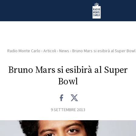
Vai al contenuto
Radio Monte Carlo
Radio Monte Carlo
›
Articoli
›
News
›
Bruno Mars si esibirà al Super Bowl
HOME
Bruno Mars si esibirà al Super
RADIO
Bowl
WEB
RADIO
9 SETTEMBRE 2013
PLAYLIST
NEWS