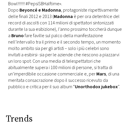
CONSIGLIA
Bowl!!!!!! #PepsiSBHalftime».
Dopo
Beyoncé e Madonna
, protagoniste rispettivamente
delle finali 2012 e 2013 (
Madonna
è per ora detentrice del
record di ascolti con 114 milioni di spettatori sintonizzati
durante la sua esibizione), l’anno prossimo toccherà dunque
a
Bruno
fare faville sul palco della manifestazione
nell’intervallo tra il primo e il secondo tempo, un momento
molto ambito sia per gli artisti – solo i più celebri sono
invitati a esibirsi- sia per le aziende che riescono a piazzarvi
un loro spot. Con una media di telespettatori che
abitualmente supera i 100 milioni di persone, si tratta di
un’imperdibile occasione commerciale e, per
Mars
, di una
meritata consacrazione dopo il successo ricevuto da
pubblico e critica per il suo album “
Unorthodox jukebox
”.
Trends