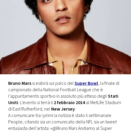
FOTO
CONCORSI
EVENTI
VIDEO
TV
Bruno Mars
si esibirà sul palco del
Super Bowl
, la finale di
campionato della National Football League che è
l’appuntamento sportivo in assoluto più atteso degli
Stati
PRINCIPATO
Uniti
. L’evento si terrà il
2 febbraio 2014
al MetLife Stadium
DI
MONACO
di East Rutherford, nel
New Jersey
.
A comunicare tra i primi la notizia è stato il settimanale
People, citando sia un comunicato della NFL sia un tweet
RMC
entusiasta dell’artista: «@Bruno Mars Andiamo al Super