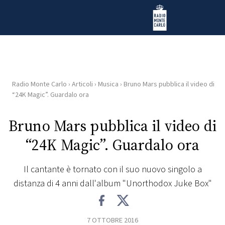
Vai al contenuto
Radio Monte Carlo
Radio Monte Carlo
›
Articoli
›
Musica
›
Bruno Mars pubblica il video di
HOME
“24K Magic”. Guardalo ora
RADIO
Bruno Mars pubblica il video di
“24K Magic”. Guardalo ora
WEB
RADIO
Il cantante è tornato con il suo nuovo singolo a
distanza di 4 anni dall'album "Unorthodox Juke Box"
PLAYLIST
NEWS
7 OTTOBRE 2016