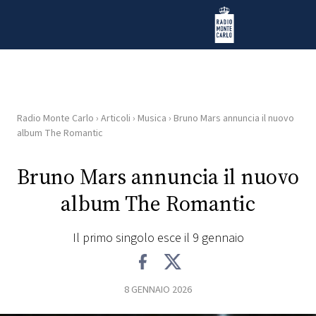
Vai al contenuto
Radio Monte Carlo
Radio Monte Carlo
›
Articoli
›
Musica
›
Bruno Mars annuncia il nuovo
HOME
album The Romantic
RADIO
Bruno Mars annuncia il nuovo
album The Romantic
WEB
RADIO
Il primo singolo esce il 9 gennaio
PLAYLIST
8 GENNAIO 2026
NEWS