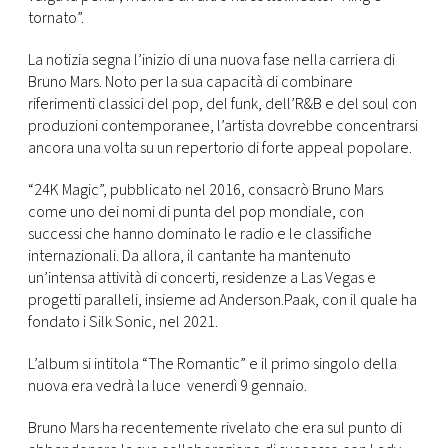
CONSIGLIA
tornato”.
La notizia segna l’inizio di una nuova fase nella carriera di
Bruno Mars. Noto per la sua capacità di combinare
riferimenti classici del pop, del funk, dell’R&B e del soul con
produzioni contemporanee, l’artista dovrebbe concentrarsi
ancora una volta su un repertorio di forte appeal popolare.
“24K Magic”, pubblicato nel 2016, consacrò Bruno Mars
come uno dei nomi di punta del pop mondiale, con
successi che hanno dominato le radio e le classifiche
internazionali. Da allora, il cantante ha mantenuto
un’intensa attività di concerti, residenze a Las Vegas e
progetti paralleli, insieme ad Anderson.Paak, con il quale ha
fondato i Silk Sonic, nel 2021.
L’album si intitola “The Romantic” e il primo singolo della
nuova era vedrà la luce venerdì 9 gennaio.
Bruno Mars ha recentemente rivelato che era sul punto di