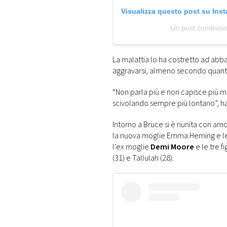
Visualizza questo post su Ins
Un post condivi
La malattia lo ha costretto ad abb
aggravarsi, almeno secondo quanto
“Non parla più e non capisce più mo
scivolando sempre più lontano”, ha 
Intorno a Bruce si è riunita con amo
la nuova moglie Emma Heming e le lo
l’ex moglie
Demi Moore
e le tre f
(31) e Tallulah (28).