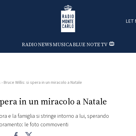
Radio Monte Carlo
LET 
RADIO
NEWS
MUSICA
BLUE NOTE
TV
s
›
Bruce Willis: si spera in un miracolo a Natale
 spera in un miracolo a Natale
ra e la famiglia si stringe intorno a lui, sperando
lioramento: le foto commoventi