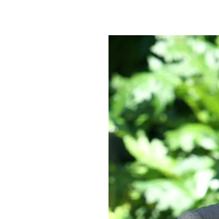
PLAYLIST
NEWS
FOTO
CONCORSI
EVENTI
VIDEO
TV
PRINCIPATO