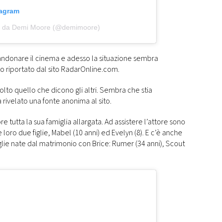
tagram
so da Demi Moore (@demimoore)
andonare il cinema e adesso la situazione sembra
 riportato dal sito RadarOnline.com.
lto quello che dicono gli altri. Sembra che stia
rivelato una fonte anonima al sito.
re tutta la sua famiglia allargata. Ad assistere l’attore sono
ro due figlie, Mabel (10 anni) ed Evelyn (8). E c’è anche
iglie nate dal matrimonio con Brice: Rumer (34 anni), Scout