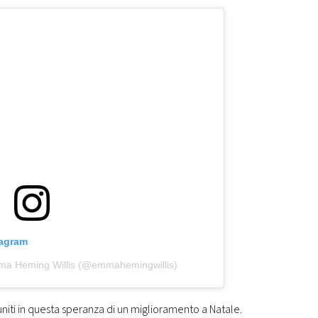
tagram
ma Heming Willis (@emmahemingwillis)
 uniti in questa speranza di un miglioramento a Natale.