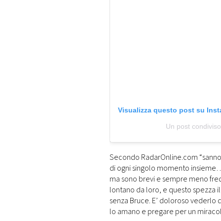
Visualizza questo post su Ins
Un post condivi
Secondo RadarOnline.com “sanno c
di ogni singolo momento insieme… C
ma sono brevi e sempre meno fre
lontano da loro, e questo spezza i
senza Bruce. E’ doloroso vederlo d
lo amano e pregare per un miracolo