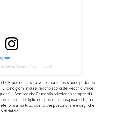
tagram
so da Demi Moore (@demimoore)
he Bruce non ci sarà per sempre, così stanno godendo
i sono giorni in cui si vedono scorci del vecchio Bruce,
quenti… Sembra che Bruce stia scivolando sempre più
l loro cuore… Le figlie non possono immaginare il Natale
eteriorarsi ma tutto quello che possono fare è dirgli che
 di Natale”.