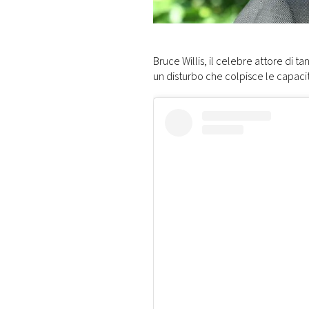
DI
MONACO
RMC
Bruce Willis, il celebre attore di t
CONSIGLIA
un disturbo che colpisce le capacit