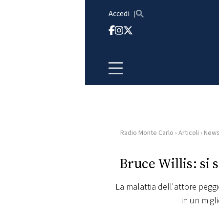
Vai al contenuto
Accedi
Radio Monte Carlo
›
Articoli
›
New
HOME
Bruce Willis: si
RADIO
La malattia dell'attore peggio
WEB
in un mig
RADIO