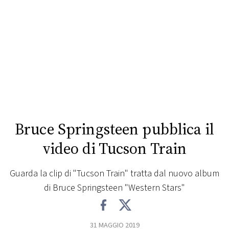
FOTO
CONCORSI
EVENTI
VIDEO
Bruce Springsteen pubblica il
TV
video di Tucson Train
PRINCIPATO
Guarda la clip di "Tucson Train" tratta dal nuovo album
DI
di Bruce Springsteen "Western Stars"
MONACO
RMC
31 MAGGIO 2019