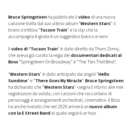
CONSIGLIA
Bruce Springsteen
ha pubblicato il
video
di una nuova
canzone tratta dal suo ultimo album “
Western Stars
“: il
brano si intitola “
Tucson Train
” e la clip che la
accompagna è girata in un suggestivo bianco e nero.
Il
video di “Tucson Train
” è stato diretto da Thom Zimny,
che aveva già curato la regia dei
documentari dedicati al
Boss
“Springsteen On Broadway” e “The Ties That Bind”.
“
Western Stars
” è stato anticipato dai singoli “
Hello
Sunshine
” e “
There Goes My Miracle
“.
Bruce Springsteen
ha dichiarato che “
Western Stars
” «segna il ritorno alle mie
registrazioni da solista, con canzoni che raccontano di
personaggi e arrangiamenti orchestrali, cinematici». Il Boss
ha anche rivelato che nel 2020 arriverà un
nuovo album
con la E Street Band
al quale seguirà un tour.