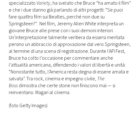
CONSIGLIA
specializzato
Variety
, ha svelato che Bruce “ha amato il film”
e che i due stanno già parlando di altri progetti: “Se puoi
fare quattro film sui Beatles, perché non due su
Springsteen?”. Nel film, Jeremy Allen White interpreta un
giovane Bruce alle prese con i suoi demoni interiori.
Un’interpretazione talmente veritiera da essersi meritata
persino un abbraccio di approvazione dal vero Springsteen,
al termine di una scena di registrazione. Durante l’AFI Fest,
Bruce ha colto l’occasione per commentare anche
l’attualità americana, difendendo i valori di libertà e unità:
“Nonostante tutto, l’America resta degna di essere amata e
salvata”. Tra rock, cinema e impegno civile,
The
Boss
dimostra che certe storie non finiscono mai — si
reinventano. Magari al cinema.
(foto Getty Images)