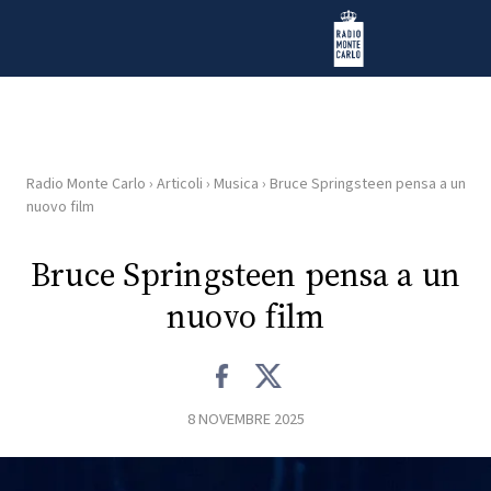
Vai al contenuto
Radio Monte Carlo
Radio Monte Carlo
›
Articoli
›
Musica
›
Bruce Springsteen pensa a un
HOME
nuovo film
RADIO
Bruce Springsteen pensa a un
nuovo film
WEB
RADIO
PLAYLIST
8 NOVEMBRE 2025
NEWS