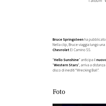
l'album "W
DI
MONACO
RMC
CONSIGLIA
Bruce Springsteen
ha pubblicato i
Nella clip, Bruce viaggia lungo una
Chevrolet
El Camino SS.
“
Hello Sunshine
” anticipa il
nuov
“
Western Stars
“, arriva a distanz
disco di inediti “Wrecking Ball”.
Foto