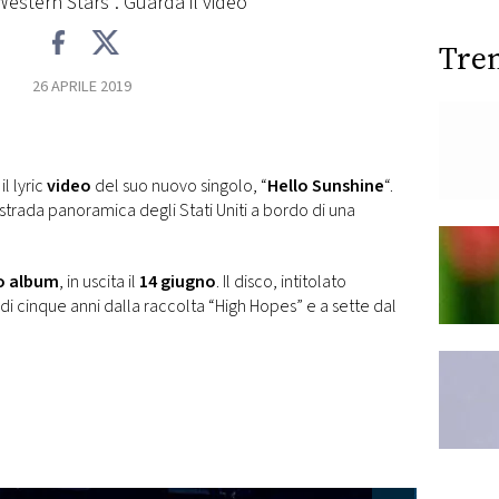
estern Stars". Guarda il video
Tre
26 APRILE 2019
l lyric
video
del suo nuovo singolo, “
Hello Sunshine
“.
 strada panoramica degli Stati Uniti a bordo di una
o album
, in uscita il
14 giugno
. Il disco, intitolato
a di cinque anni dalla raccolta “High Hopes” e a sette dal