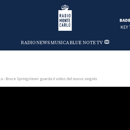
Radio Monte Carlo
BAD
KEY 
RADIO
NEWS
MUSICA
BLUE NOTE
TV
ca
›
Bruce Springsteen: guarda il video del nuovo singolo