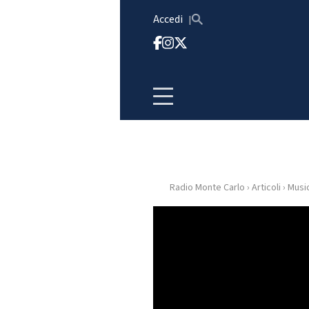
Vai al contenuto
Accedi
Radio Monte Carlo
›
Articoli
›
Musi
HOME
RADIO
WEB
RADIO