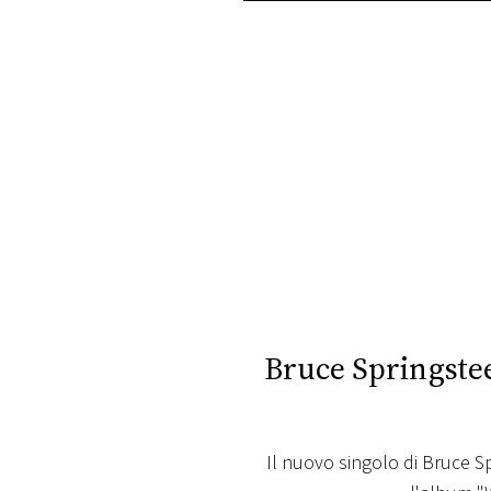
PLAYLIST
NEWS
FOTO
CONCORSI
EVENTI
VIDEO
Bruce Springstee
TV
Il nuovo singolo di Bruce Sp
PRINCIPATO