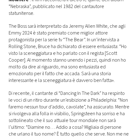
CONSIGLIA
“Nebraska”, pubblicato nel 1982 del cantautore
statunitense.
The Boss sarà interpretato da Jeremy Allen White, che agli
Emmy 2024 è stato premiato come miglior attore
protagonista per la serie tv “The Bear”. In un’intervista a
Rolling Stone, Bruce ha dichiarato di essere entusiasta: “Ho
visto la sceneggiatura e ho parlato con il regista [Scott
Cooper]. Al momento stanno unendo i pezzi, quindi non ho
molto da dire al riguardo, ma sono entusiasta ed
emozionato per il fatto che accada. Sarà una storia
interessante e la sceneggiatura è davvero ben fatta».
Di recente, il cantante di “Dancing In The Dark” ha respinto
le voci di un ritiro durante un’esibizione a Philadelphia: “Non
faremo nessun tour d’addio, cavolate”, ha assicurato. Mentre
si rivolgeva alla folla in visibilio, Springsteen ha sorriso e ha
sottolineato che il suo attuale tour mondiale non sarà
l’ultimo: “Diamine no… Addio a cosa? Migliaia di persone
che urlano il tuo nome? È tutto quello che serve. Non me ne