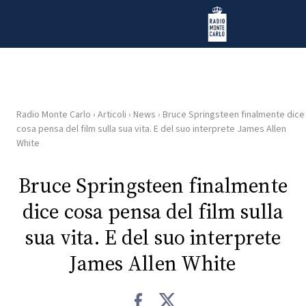
Vai al contenuto
Radio Monte Carlo
Radio Monte Carlo
›
Articoli
›
News
›
Bruce Springsteen finalmente dice
HOME
cosa pensa del film sulla sua vita. E del suo interprete James Allen
White
RADIO
Bruce Springsteen finalmente
WEB
dice cosa pensa del film sulla
RADIO
sua vita. E del suo interprete
PLAYLIST
James Allen White
NEWS