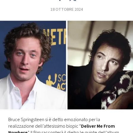
18 OTTOBRE 2024
FOTO
CONCORSI
EVENTI
VIDEO
TV
PRINCIPATO
DI
MONACO
Bruce Springsteen si è detto emozionato per la
realizzazione dell’attesissimo biopic “
Deliver Me From
RMC
Nowhere
”. Il film racconterà il dietro le quinte dell’album